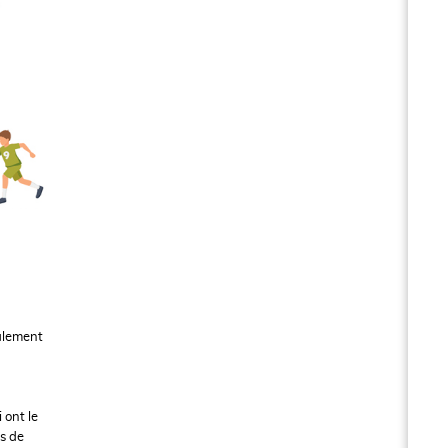
galement
 ont le
bs de