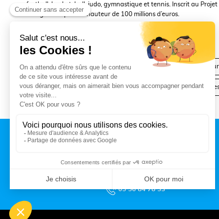
football, basket-ball, judo, gymnastique et tennis. Inscrit au Proj
chargé des Sports à hauteur de 100 millions d’euros.
< « Innovation Talence Universités » : une bour
Quand éco-resp
CONTACT
MAIRIE DE TALENCE
Rue du Professeur Arnozan
BP10 035 – 33401 Talence cedex
05 56 84 78 33