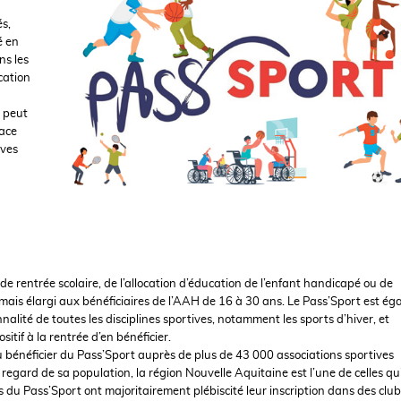
és,
é en
ns les
ocation
e peut
lace
ives
e rentrée scolaire, de l’allocation d’éducation de l’enfant handicapé ou de
rmais élargi aux bénéﬁciaires de l’AAH de 16 à 30 ans. Le Pass’Sport est é
alité de toutes les disciplines sportives, notamment les sports d’hiver, et
itif à la rentrée d’en bénéﬁcier.
 pu bénéﬁcier du Pass’Sport auprès de plus de 43 000 associations sportives
Au regard de sa population, la région Nouvelle Aquitaine est l’une de celles qui
res du Pass’Sport ont majoritairement plébiscité leur inscription dans des clu