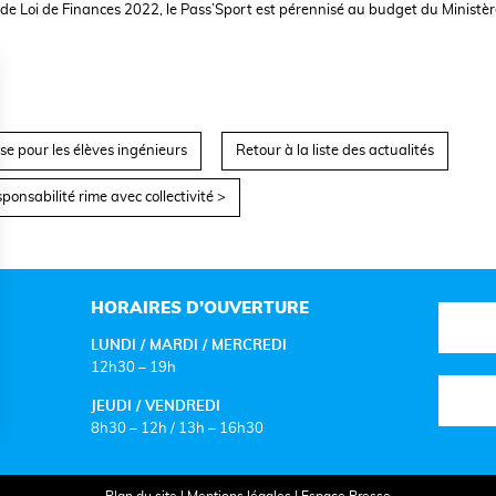
et de Loi de Finances 2022, le Pass’Sport est pérennisé au budget du Ministè
se pour les élèves ingénieurs
Retour à la liste des actualités
onsabilité rime avec collectivité >
HORAIRES D’OUVERTURE
LUNDI / MARDI / MERCREDI
12h30 – 19h
JEUDI / VENDREDI
8h30 – 12h / 13h – 16h30