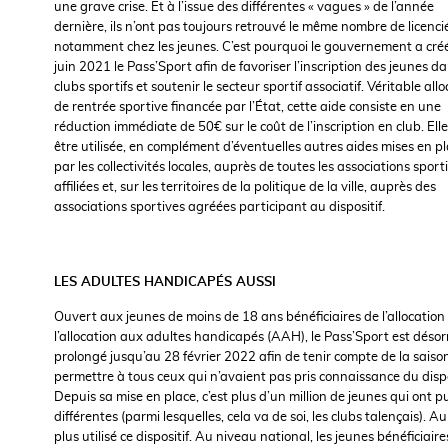
une grave crise. Et à l’issue des différentes « vagues » de l’année
dernière, ils n’ont pas toujours retrouvé le même nombre de licenci
notamment chez les jeunes. C’est pourquoi le gouvernement a cré
juin 2021 le Pass’Sport aﬁn de favoriser l’inscription des jeunes da
clubs sportifs et soutenir le secteur sportif associatif. Véritable all
de rentrée sportive ﬁnancée par l’État, cette aide consiste en une
réduction immédiate de 50€ sur le coût de l’inscription en club. Ell
être utilisée, en complément d’éventuelles autres aides mises en p
par les collectivités locales, auprès de toutes les associations sport
affiliées et, sur les territoires de la politique de la ville, auprès des
associations sportives agréées participant au dispositif.
LES ADULTES HANDICAPÉS AUSSI
Ouvert aux jeunes de moins de 18 ans bénéﬁciaires de l’allocation d
l’allocation aux adultes handicapés (AAH), le Pass’Sport est déso
prolongé jusqu’au 28 février 2022 aﬁn de tenir compte de la saisonn
permettre à tous ceux qui n’avaient pas pris connaissance du dispos
Depuis sa mise en place, c’est plus d’un million de jeunes qui ont
différentes (parmi lesquelles, cela va de soi, les clubs talençais). 
plus utilisé ce dispositif. Au niveau national, les jeunes bénéﬁciai