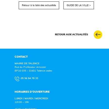
Retour à la liste des actualités
GUIDE DE LA VILLE >
RETOUR AUX ACTUALITÉS
CONTACT
MAIRIE DE TALENCE
Rue du Professeur Arnozan
BP10 035 – 33401 Talence cedex
05 56 84 78 33
HORAIRES D’OUVERTURE
LUNDI / MARDI / MERCREDI
12h30 – 19h