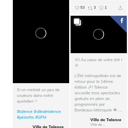
53
3
1
🌞I Au cœur de votre été I
🌞
L’Été métropolitain est de
retour pour la 14ème
édition 🎉!
Talence
Si on mettait un peu de
accueille trois spectacles
couleurs dans notre
gratuits en plein air,
quotidien ?
programmés par
Bordeaux Métropole 🌟:
...
#talence
#villedetalence
#peixotto
#GPM
Ville de Talence
Ville de Talence
Ville de Talence