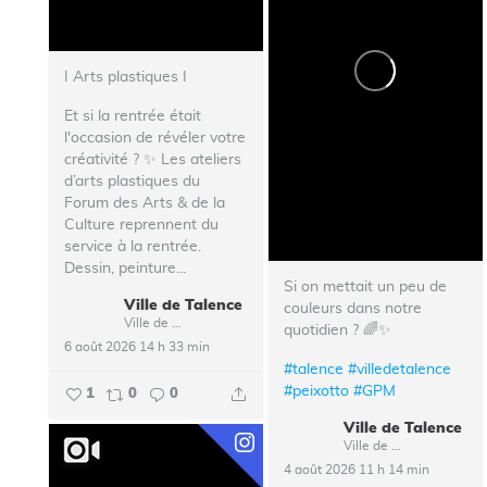
I Arts plastiques I
Et si la rentrée était
l'occasion de révéler votre
créativité ? ✨ Les ateliers
d’arts plastiques du
Forum des Arts & de la
Culture reprennent du
service à la rentrée.
Dessin, peinture...
Si on mettait un peu de
Ville de Talence
couleurs dans notre
Ville de Talence
quotidien ? 🌈✨
6 août 2026 14 h 33 min
#talence
#villedetalence
#peixotto
#GPM
1
0
0
Ville de Talence
Ville de Talence
4 août 2026 11 h 14 min