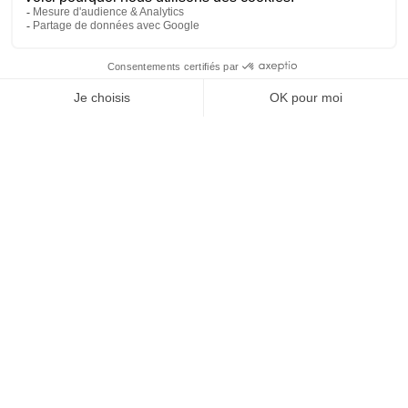
69
6
SHOW MORE