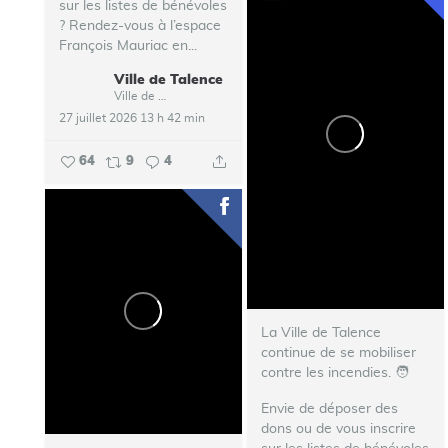
sur les listes de bénévoles
? Rendez-vous à l’espace
François Mauriac en...
Ville de Talence
Ville de Talence
27 juillet 2026 13 h 42 min
64
9
4
La Ville de Talence
continue de se mobiliser
contre les incendies. ‍🧑‍
Envie de déposer des
dons ou de vous inscrire