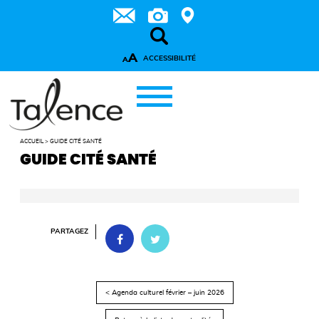
A
ACCESSIBILITÉ
A
ACCUEIL
>
GUIDE CITÉ SANTÉ
GUIDE CITÉ SANTÉ
PARTAGEZ
< Agenda culturel février – juin 2026