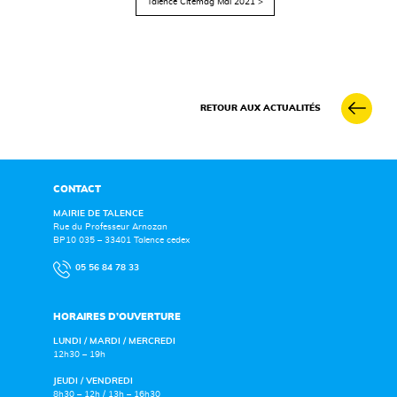
Talence Citémag Mai 2021 >
RETOUR AUX ACTUALITÉS
CONTACT
MAIRIE DE TALENCE
Rue du Professeur Arnozan
BP10 035 – 33401 Talence cedex
05 56 84 78 33
HORAIRES D’OUVERTURE
LUNDI / MARDI / MERCREDI
12h30 – 19h
JEUDI / VENDREDI
8h30 – 12h / 13h – 16h30