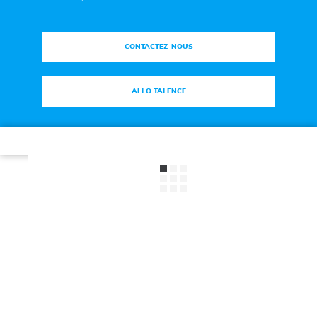
CONTACTEZ-NOUS
ALLO TALENCE
Plan du site
|
Mentions légales
|
Espace Presse