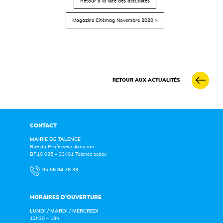
Retour à la liste des actualités
Magazine Citémag Novembre 2020 >
RETOUR AUX ACTUALITÉS
CONTACT
MAIRIE DE TALENCE
Rue du Professeur Arnozan
BP10 035 – 33401 Talence cedex
05 56 84 78 33
HORAIRES D’OUVERTURE
LUNDI / MARDI / MERCREDI
12h30 – 19h