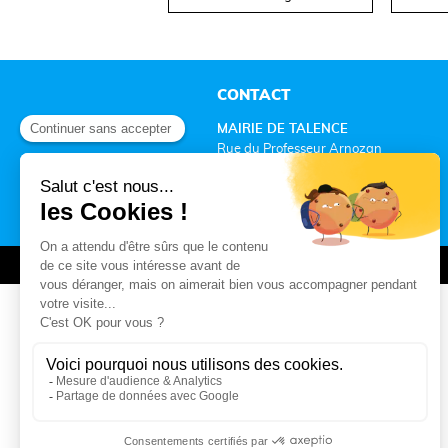
CONTACT
MAIRIE DE TALENCE
Rue du Professeur Arnozan
BP10 035 – 33401 Talence cedex
05 56 84 78 33