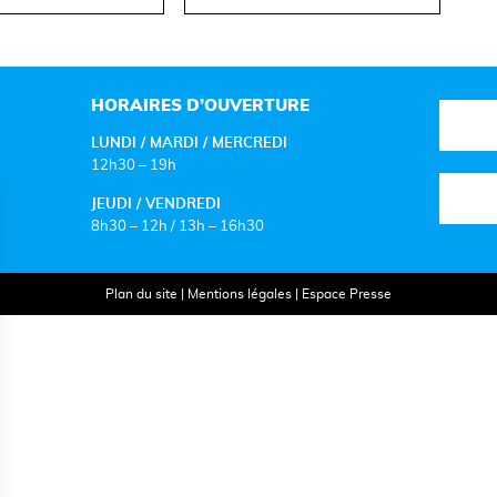
HORAIRES D’OUVERTURE
LUNDI / MARDI / MERCREDI
12h30 – 19h
JEUDI / VENDREDI
8h30 – 12h / 13h – 16h30
Plan du site
|
Mentions légales
|
Espace Presse