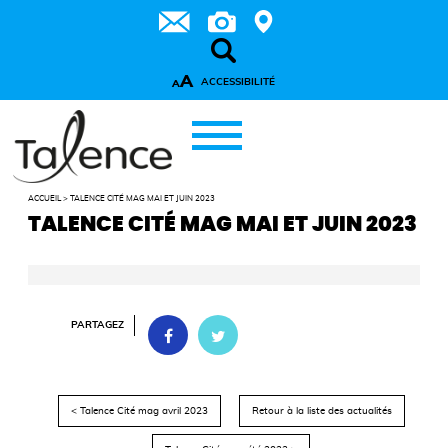
A
ACCESSIBILITÉ
A
ACCUEIL
>
TALENCE CITÉ MAG MAI ET JUIN 2023
TALENCE CITÉ MAG MAI ET JUIN 2023
PARTAGEZ
< Talence Cité mag avril 2023
Retour à la liste des actualités