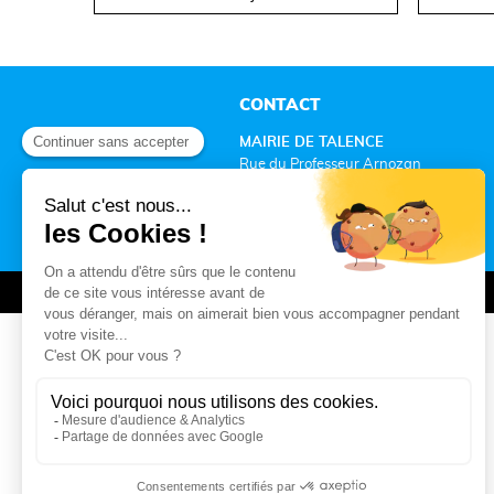
CONTACT
MAIRIE DE TALENCE
Rue du Professeur Arnozan
BP10 035 – 33401 Talence cedex
05 56 84 78 33