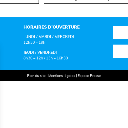
HORAIRES D’OUVERTURE
LUNDI / MARDI / MERCREDI
12h30 – 19h
JEUDI / VENDREDI
8h30 – 12h / 13h – 16h30
Plan du site
|
Mentions légales
|
Espace Presse