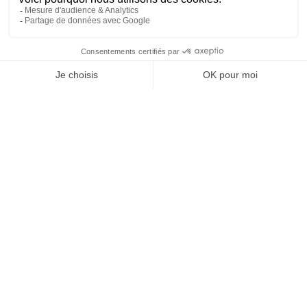
69
6
SHOW MORE