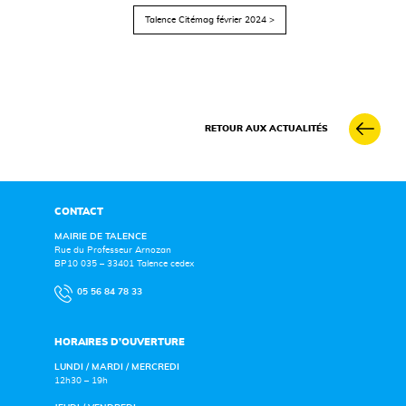
Talence Citémag février 2024 >
RETOUR AUX ACTUALITÉS
CONTACT
MAIRIE DE TALENCE
Rue du Professeur Arnozan
BP10 035 – 33401 Talence cedex
05 56 84 78 33
HORAIRES D’OUVERTURE
LUNDI / MARDI / MERCREDI
12h30 – 19h