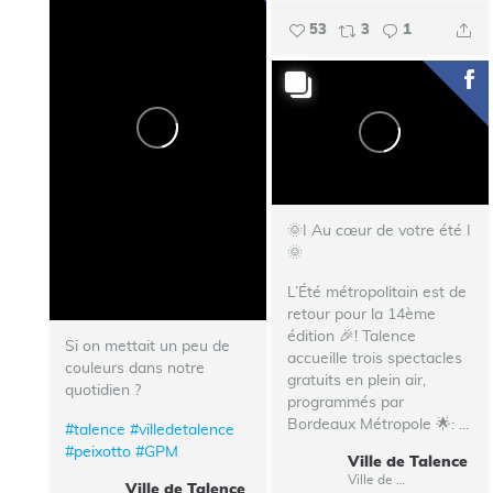
53
3
1
🌞I Au cœur de votre été I
🌞
L’Été métropolitain est de
retour pour la 14ème
édition 🎉!
Talence
Si on mettait un peu de
accueille trois spectacles
couleurs dans notre
gratuits en plein air,
quotidien ?
programmés par
Bordeaux Métropole 🌟:
...
#talence
#villedetalence
#peixotto
#GPM
Ville de Talence
Ville de Talence
Ville de Talence