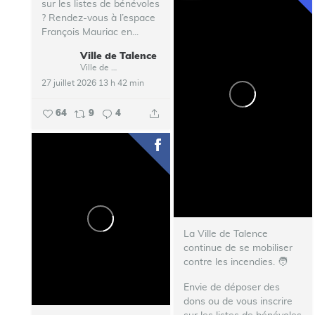
sur les listes de bénévoles
? Rendez-vous à l’espace
François Mauriac en...
Ville de Talence
Ville de Talence
27 juillet 2026 13 h 42 min
64
9
4
La Ville de Talence
continue de se mobiliser
contre les incendies. ‍🧑‍
Envie de déposer des
dons ou de vous inscrire