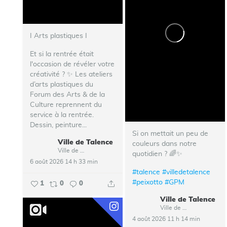
I Arts plastiques I
Et si la rentrée était
l'occasion de révéler votre
créativité ? ✨ Les ateliers
d’arts plastiques du
Forum des Arts & de la
Culture reprennent du
service à la rentrée.
Dessin, peinture...
Si on mettait un peu de
Ville de Talence
couleurs dans notre
Ville de Talence
quotidien ? 🌈✨
6 août 2026 14 h 33 min
#talence
#villedetalence
#peixotto
#GPM
1
0
0
Ville de Talence
Ville de Talence
4 août 2026 11 h 14 min