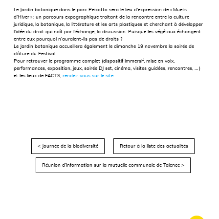
Le Jardin botanique dans le parc Peixotto sera le lieu d’expression de « Muets
d’Hiver » : un parcours expographique traitant de la rencontre entre la culture
juridique, la botanique, la littérature et les arts plastiques et cherchant à développer
l’idée du droit qui naît par l’échange, la discussion. Puisque les végétaux échangent
entre eux pourquoi n’auraient-ils pas de droits ?
Le Jardin botanique accueillera également le dimanche 19 novembre la soirée de
clôture du Festival.
Pour retrouver le programme complet (dispositif immersif, mise en voix,
performances, exposition, jeux, soirée DJ set, cinéma, visites guidées, rencontres, … )
et les lieux de FACTS,
rendez-vous sur le site
< Journée de la biodiversité
Retour à la liste des actualités
Réunion d’information sur la mutuelle communale de Talence >