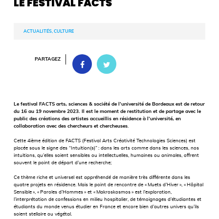
LE FESTIVAL FACTS
ACTUALITÉS, CULTURE
PARTAGEZ
Le festival FACTS arts, sciences & société de l’université de Bordeaux est de retour
du 16 au 19 novembre 2023. Il est le moment de restitution et de partage avec le
public des créations des artistes accueillis en résidence à l’université, en
collaboration avec des chercheurs et chercheuses
.
Cette 4ième édition de FACTS (Festival Arts Créativité Technologies Sciences) est
placée sous le signe des “Intuition(s)” : dans les arts comme dans les sciences, nos
intuitions, qu’elles soient sensibles ou intellectuelles, humaines ou animales, offrent
souvent le point de départ d’une recherche;
Ce thème riche et universel est appréhendé de manière très différente dans les
quatre projets en résidence. Mais le point de rencontre de « Muets d’Hiver », « Hôpital
Sensible », « Paroles d’Hommes » et « Makroskosmos » est l’exploration,
l’interprétation de confessions en milieu hospitalier, de témoignages d’étudiantes et
étudiants du monde venus étudier en France et encore bien d’autres univers qu’ils
soient stellaire ou végétal.