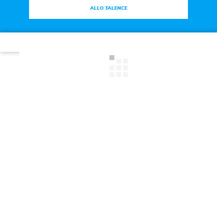
ALLO TALENCE
Plan du site
|
Mentions légales
|
Espace Presse