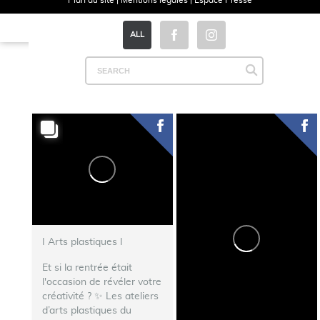
Plan du site
|
Mentions légales
|
Espace Presse
ALL
I Arts plastiques I
Et si la rentrée était
l'occasion de révéler votre
créativité ? ✨ Les ateliers
d’arts plastiques du