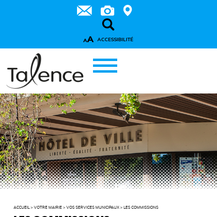
A
ACCESSIBILITÉ
A
ACCUEIL
>
VOTRE MAIRIE
>
VOS SERVICES MUNICIPAUX
>
LES COMMISSIONS