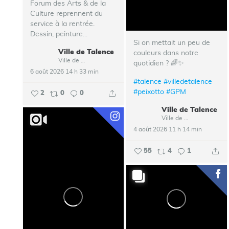
Forum des Arts & de la
Culture reprennent du
service à la rentrée.
Dessin, peinture...
Si on mettait un peu de
Ville de Talence
couleurs dans notre
Ville de Talence
quotidien ? 🌈✨
6 août 2026 14 h 33 min
#talence
#villedetalence
#peixotto
#GPM
2
0
0
Ville de Talence
Ville de Talence
4 août 2026 11 h 14 min
55
4
1