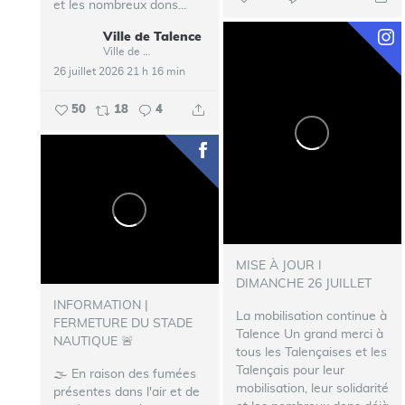
et les nombreux dons...
Ville de Talence
Ville de Talence
26 juillet 2026 21 h 16 min
50
18
4
MISE À JOUR I
DIMANCHE 26 JUILLET
INFORMATION |
La mobilisation continue à
FERMETURE DU STADE
Talence
Un grand merci à
NAUTIQUE 🚨
tous les Talençaises et les
Talençais pour leur
🌫️ En raison des fumées
mobilisation, leur solidarité
présentes dans l'air et de