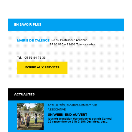
EN SAVOIR PLUS
Rue du Professeur Arnozan
MAIRIE DE TALENCE
BP10 035 – 33401 Talence cedex
Tel. :
05 56 84 78 33
ECRIRE AUX SERVICES
ACTUALITES
ACTUALITÉS, ENVIRONNEMENT, VIE
ASSOCIATIVE
UN WEEK-END AU VERT
Journée transition écologique et sociale Samedi
12 septembre de 14h à 19h Des idées, des
solutions et des rencontres pour passer à
l'action ! Cette journée réunit de nombreux
partenaires autour d'initiatives concrètes pour