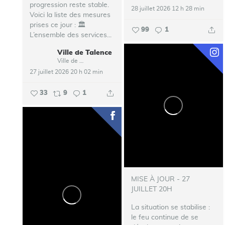
progression reste stable.
28 juillet 2026 12 h 28 min
Voici la liste des mesures
prises ce jour :
🏛️
99
1
L’ensemble des services...
Ville de Talence
Ville de Talence
27 juillet 2026 20 h 02 min
33
9
1
MISE À JOUR - 27
JUILLET 20H
La situation se stabilise :
le feu continue de se