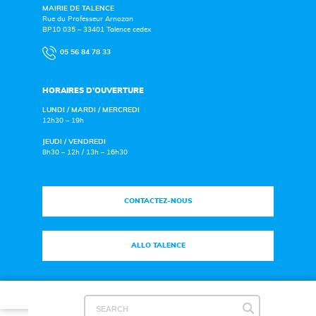
MAIRIE DE TALENCE
Rue du Professeur Arnozan
BP10 035 – 33401 Talence cedex
05 56 84 78 33
HORAIRES D’OUVERTURE
LUNDI / MARDI / MERCREDI
12h30 – 19h
JEUDI / VENDREDI
8h30 – 12h / 13h – 16h30
CONTACTEZ-NOUS
ALLO TALENCE
Plan du site
|
Mentions légales
|
Espace Presse