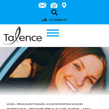
A
ACCESSIBILITÉ
A
ACCUEIL
>
PERMIS JEUNE ET SOLIDAIRE : UN COUP DE POUCE POUR LES JEUNES