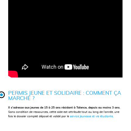
PERMIS JEUNE ET SOLIDAIRE : COMMENT ÇA
MARCHE ?
Il s’adresse aux jeunes de 15 à 25 ans résidant à Talence, depuis au moins 3 ans
.
Sans condition de ressources, cette aide est attribuée tout au long de l’année, une
fois le dossier complet déposé et validé par le
service jeunesse et vie étudiante.