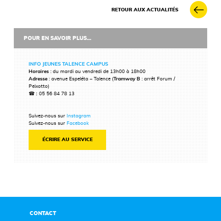
RETOUR AUX ACTUALITÉS
POUR EN SAVOIR PLUS...
INFO JEUNES TALENCE CAMPUS
Horaires
: du mardi au vendredi de 13h00 à 18h00
Adresse
: avenue Espeléta – Talence (
Tramway B
: arrêt Forum /
Peixotto)
☎ :
05 56 84 78 13
Suivez-nous sur
Instagram
Suivez-nous sur
Facebook
ÉCRIRE AU SERVICE
CONTACT