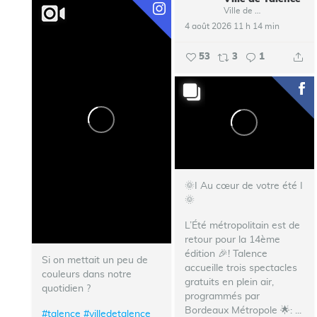
Ville de Talence
4 août 2026 11 h 14 min
53
3
1
🌞I Au cœur de votre été I
🌞
L’Été métropolitain est de
retour pour la 14ème
édition 🎉!
Talence
Si on mettait un peu de
accueille trois spectacles
couleurs dans notre
gratuits en plein air,
quotidien ?
programmés par
Bordeaux Métropole 🌟:
...
#talence
#villedetalence