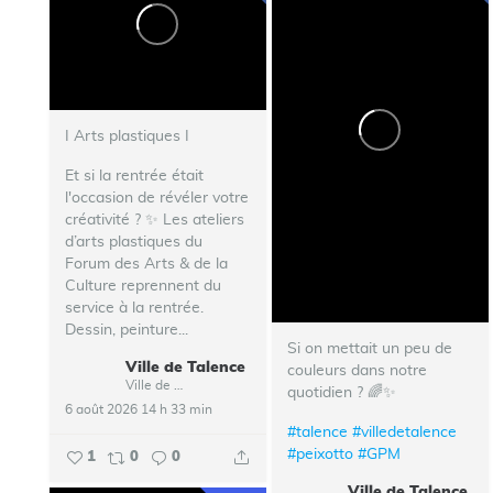
I Arts plastiques I
Et si la rentrée était
l'occasion de révéler votre
créativité ? ✨ Les ateliers
d’arts plastiques du
Forum des Arts & de la
Culture reprennent du
service à la rentrée.
Dessin, peinture...
Si on mettait un peu de
Ville de Talence
couleurs dans notre
Ville de Talence
quotidien ? 🌈✨
6 août 2026 14 h 33 min
#talence
#villedetalence
#peixotto
#GPM
1
0
0
Ville de Talence