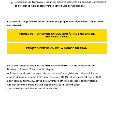
L’extension du tramway B pour améliorer la desserte du campus universitaire
et de Talence-Compostelle vers le centre-ville de Gradignan
Les dossiers de présentation de chacun des projets sont également consultables
sur Internet :
PROJET DE TRANSPORT EN COMMUN À HAUT NIVEAU DE
SERVICE (TCHNS)
PROJET D’EXTENSION DE LA LIGNE B DU TRAM
La concertation publique est ouverte simultanément sur les communes de
Bordeaux, Pessac, Talence et Gradignan.
A Talence, un dossier de concertation ainsi qu’un registre sont disponibles en
mairie* depuis le 7 mars 2020 pour le projet TCHNS et depuis le 14 mars 2020
pour celui du tramway, dates de l’ouverture officielle des deux concertations.
Ces documents seront ensuite disponibles toute l’année 2019.
* Aux services techniques de l’hôtel de ville