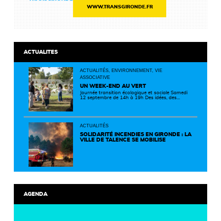
WWW.TRANSGIRONDE.FR
ACTUALITES
ACTUALITÉS, ENVIRONNEMENT, VIE
ASSOCIATIVE
UN WEEK-END AU VERT
Journée transition écologique et sociale Samedi
12 septembre de 14h à 19h Des idées, des
solutions et des rencontres pour passer à
l'action ! Cette journée réunit de nombreux
partenaires autour d'initiatives concrètes pour
un territoire plus durable et solidaire.
ACTUALITÉS
SOLIDARITÉ INCENDIES EN GIRONDE : LA
VILLE DE TALENCE SE MOBILISE
AGENDA