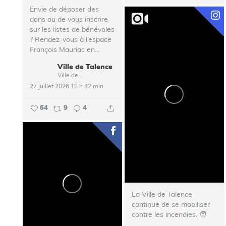
Envie de déposer des
dons ou de vous inscrire
sur les listes de bénévoles
? Rendez-vous à l’espace
François Mauriac en...
Ville de Talence
Ville de Talence
27 juillet 2026 13 h 42 min
64
9
4
La Ville de Talence
continue de se mobiliser
contre les incendies. ‍🧑‍