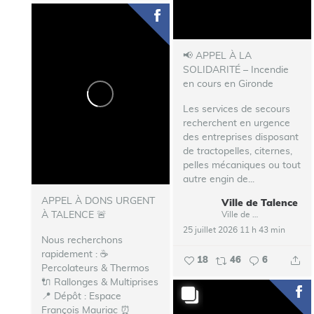
📢 APPEL À LA
SOLIDARITÉ – Incendie
en cours en Gironde
Les services de secours
recherchent en urgence
des entreprises disposant
de tractopelles, citernes,
pelles mécaniques ou tout
autre engin de...
APPEL À DONS URGENT
Ville de Talence
À TALENCE 🚨
Ville de Talence
25 juillet 2026 11 h 43 min
Nous recherchons
rapidement : ☕
18
46
6
Percolateurs & Thermos
🔌 Rallonges & Multiprises
📍 Dépôt : Espace
François Mauriac ⏰