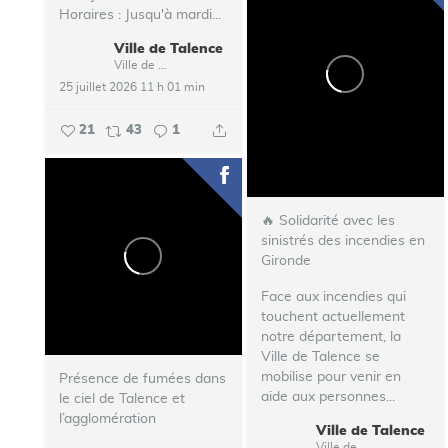
Horaires : Jusqu'à mardi...
Ville de Talence
Ville de Talence
25 juillet 2026 11 h 01 min
21
43
1
🔥 Solidarité avec les
sinistrés des incendies en
Gironde
Face aux incendies qui
touchent actuellement
notre département, la
Ville de Talence se
mobilise pour venir en
Présence de fumées dans
aide aux personnes...
le ciel de Talence et
l’agglomération
Ville de Talence
Ville de Talence