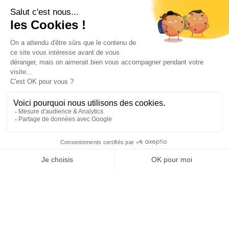
23
2
3
sauver une vie ! 🩸
📆 Une
collecte de don de sang
est organisée ce vendredi
24 juillet 2026 de 15h à
19h à Talence sur...
Ville de Talence
Ville de Talence
21 juillet 2026 18 h 28 min
0
1
0
SHOW MORE