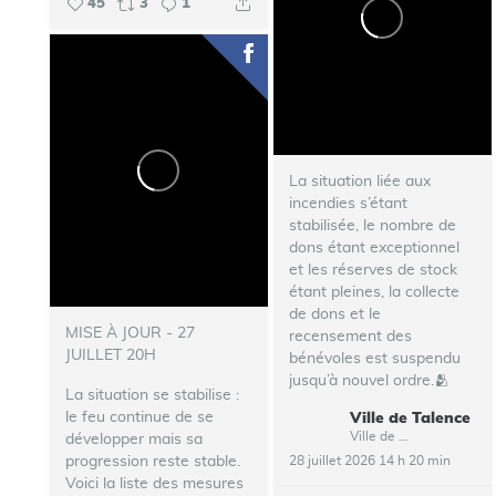
45
3
1
La situation liée aux
incendies s’étant
stabilisée, le nombre de
dons étant exceptionnel
et les réserves de stock
étant pleines, la collecte
de dons et le
MISE À JOUR - 27
recensement des
JUILLET 20H
bénévoles est suspendu
jusqu’à nouvel ordre.🫂
La situation se stabilise :
le feu continue de se
Ville de Talence
...
Ville de Talence
développer mais sa
progression reste stable.
28 juillet 2026 14 h 20 min
Voici la liste des mesures