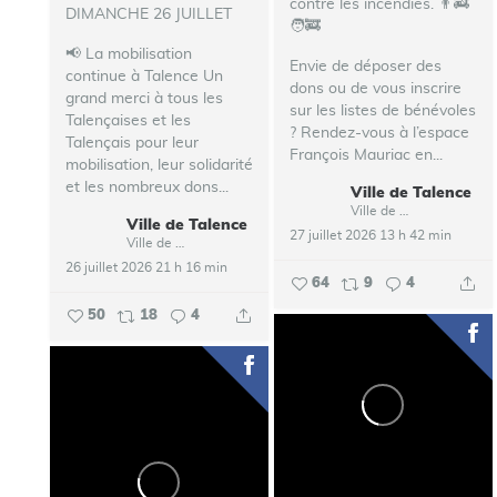
contre les incendies. 👨‍🚒
DIMANCHE 26 JUILLET
🧑‍🚒
📢 La mobilisation
Envie de déposer des
continue à Talence
Un
dons ou de vous inscrire
grand merci à tous les
sur les listes de bénévoles
Talençaises et les
? Rendez-vous à l’espace
Talençais pour leur
François Mauriac en...
mobilisation, leur solidarité
et les nombreux dons...
Ville de Talence
Ville de Talence
Ville de Talence
27 juillet 2026 13 h 42 min
Ville de Talence
26 juillet 2026 21 h 16 min
64
9
4
50
18
4