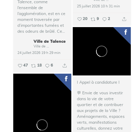
Talence, comme
25 juillet 2026 10 h 31 min
l’ensemble de
l’agglomération, est en ce
20
9
2
moment traversée par
d’importantes fumées et
des odeurs de brûlé.
Ce...
Ville de Talence
Ville de Talence
24 juillet 2026 19 h 29 min
47
18
6
I Appel à candidature I
💬 Envie de vous investir
dans la vie de votre
quartier et de contribuer
aux projets de la Ville ?
Aménagements, espaces
verts, manifestations
culturelles, donnez votre