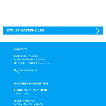
ÉCOLES MATERNELLES
CONTACT
MAIRIE DE TALENCE
Rue du Professeur Arnozan
BP10 035 – 33401 Talence cedex
05 56 84 78 33
HORAIRES D’OUVERTURE
LUNDI / MARDI / MERCREDI
12h30 – 19h
JEUDI / VENDREDI
8h30 – 12h / 13h – 16h30