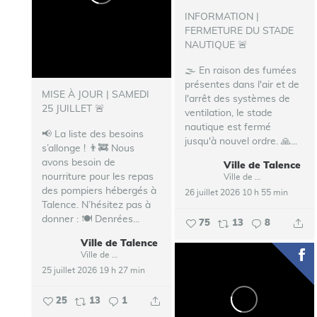
INFORMATION |
FERMETURE DU STADE
NAUTIQUE 🚨
🌫️ En raison des fumées
présentes dans l'air et de
MISE À JOUR | SAMEDI
l'arrêt des systèmes de
25 JUILLET 🚨
ventilation, le stade
nautique est fermé
📢 La liste des besoins
jusqu'à nouvel ordre.
🙏...
s’allonge !
👨‍🚒 Nous
avons besoin de
Ville de Talence
nourriture pour les repas
Ville de Talence
des pompiers hébergés à
26 juillet 2026 10 h 55 min
Talence.
N’hésitez pas à
donner :
🍽️ Denrées...
75
13
8
Ville de Talence
Ville de Talence
25 juillet 2026 19 h 27 min
25
13
1