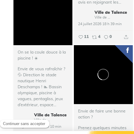
avis en rejoignant les...
Ville de Talence
Ville de Talence
24 juillet 2026 18 h 39 min
11
4
0
On se la coule douce à la
piscine ! ☀️
Envie de vous rafraîchir ?
💦 Direction le stade
nautique Henri
Deschamps !
🏊 Bassin
olympique, piscine à
vagues, pentagliss, jeux
d’extérieur, espace...
Envie de faire une bonne
Ville de Talence
action ?
Ville de Talence
23 juillet 2026 14 h 10 min
Prenez quelques minutes
de votre temps pour