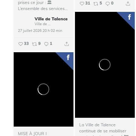
prises ce jour :
🏛️
31
5
0
L’ensemble des services...
Ville de Talence
Ville de Talence
27 juillet 2026 20 h 02 min
33
9
1
La Ville de Talence
continue de se mobiliser
MISE À JOUR I