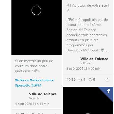
🌞I Au cœur de votre été I
🌞
L’Été métropolitain est de
retour pour la 14ème
édition 🎉!
Talence
accueille trois spectacles
gratuits en plein air,
programmés par
Bordeaux Métropole 🌟:
...
Ville de Talence
Si on mettait un peu de
Ville de Talence
couleurs dans notre
3 août 2026 18 h 00 min
quotidien ? 🌈✨
25
4
0
#talence
#villedetalence
#peixotto
#GPM
Ville de Talence
Ville de Talence
4 août 2026 11 h 14 min