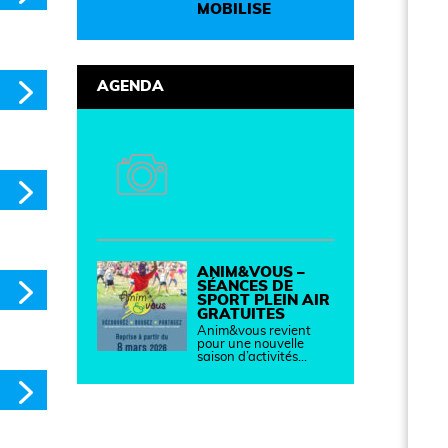
durable et solidaire.
MOBILISE
AGENDA
ANIM&VOUS –
SÉANCES DE
SPORT PLEIN AIR
GRATUITES
Anim&vous revient
pour une nouvelle
saison d’activités…