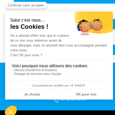
COÛTS ET TARIFS
ASSISTANTE MATERNELLE
CONTACT
MAIRIE DE TALENCE
Rue du Professeur Arnozan
BP10 035 – 33401 Talence cedex
05 56 84 78 33