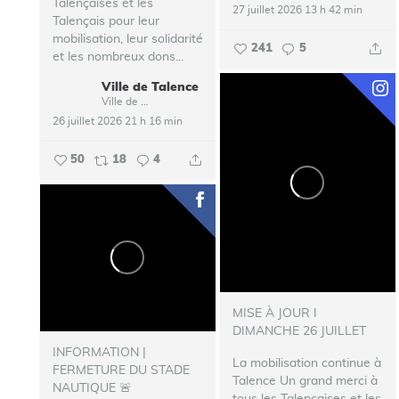
Talençaises et les
27 juillet 2026 13 h 42 min
Talençais pour leur
mobilisation, leur solidarité
241
5
et les nombreux dons...
Ville de Talence
Ville de Talence
26 juillet 2026 21 h 16 min
50
18
4
MISE À JOUR I
DIMANCHE 26 JUILLET
INFORMATION |
La mobilisation continue à
FERMETURE DU STADE
Talence
Un grand merci à
NAUTIQUE 🚨
tous les Talençaises et les