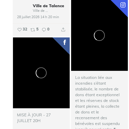
Ville de Talence
...
Ville de Talence
28 juillet 2026 14 h 20 min
32
5
0
La situation liée aux
incendies s’étant
stabilisée, le nombre de
dons étant exceptionnel
et les réserves de stock
étant pleines, la collecte
de dons et le
MISE À JOUR - 27
recensement des
JUILLET 20H
bénévoles est suspendu