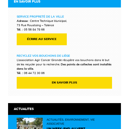
EN SAVOIR PLUS
SERVICE PROPRETÉ DE LA VILLE
Adresse
: Centre Technique Municipal,
73 Rue Roustaing – Talence
Tél. :
05 56 84 78 66
ÉCRIRE AU SERVICE
RECYCLEZ VOS BOUCHONS DE LIÈGE
L’association Agir Cancer Gironde récupère vos bouchons dans le but
de les recycler pour la recherche.
Des points de collectes sont installés
dans la ville.
Tél. :
06 44 72 30 86
EN SAVOIR PLUS
ACTUALITES
ACTUALITÉS, ENVIRONNEMENT, VIE
ASSOCIATIVE
UN WEEK-END AU VERT