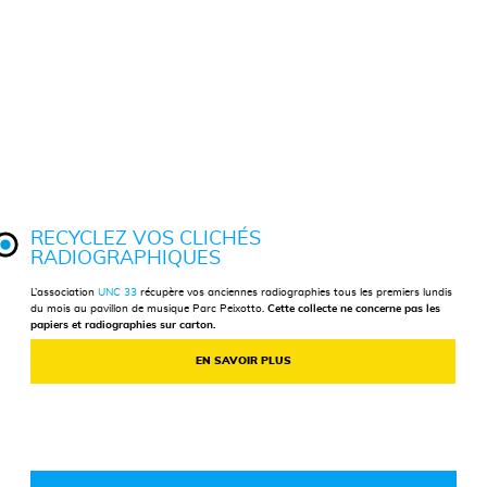
RECYCLEZ VOS CLICHÉS
RADIOGRAPHIQUES
L’association
UNC 33
récupère vos anciennes radiographies tous les premiers lundis
du mois au
pavillon de musique Parc Peixotto.
Cette collecte ne concerne pas les
papiers et radiographies sur carton.
EN SAVOIR PLUS