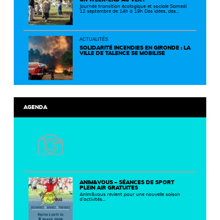
Journée transition écologique et sociale Samedi
12 septembre de 14h à 19h Des idées, des
solutions et des rencontres pour passer à
l'action ! Cette journée réunit de nombreux
partenaires autour d'initiatives concrètes pour
un territoire plus durable et solidaire.
ACTUALITÉS
SOLIDARITÉ INCENDIES EN GIRONDE : LA
VILLE DE TALENCE SE MOBILISE
AGENDA
ANIM&VOUS – SÉANCES DE SPORT
PLEIN AIR GRATUITES
Anim&vous revient pour une nouvelle saison
d’activités…