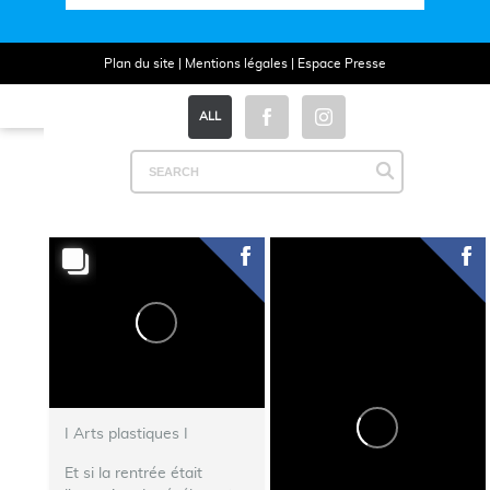
Plan du site
|
Mentions légales
|
Espace Presse
ALL
I Arts plastiques I
Et si la rentrée était