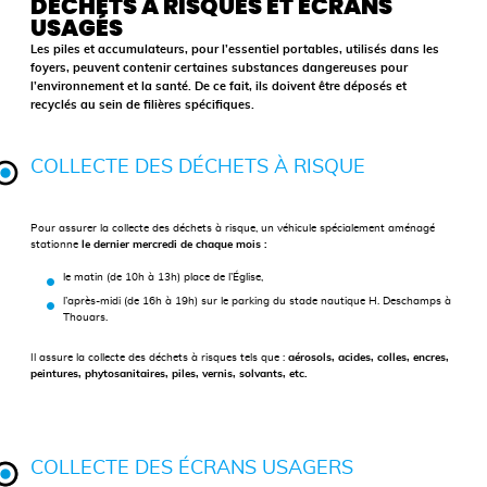
DÉCHETS À RISQUES ET ÉCRANS
USAGÉS
Les piles et accumulateurs, pour l’essentiel portables, utilisés dans les
foyers, peuvent contenir certaines substances dangereuses pour
l’environnement et la santé. De ce fait, ils doivent être déposés et
recyclés au sein de filières spécifiques.
COLLECTE DES DÉCHETS À RISQUE
Pour assurer la collecte des déchets à risque, un véhicule spécialement aménagé
stationne
le dernier mercredi de chaque mois :
le matin (de 10h à 13h) place de l’Église,
l’après-midi (de 16h à 19h) sur le parking du stade nautique H. Deschamps à
Thouars.
Il assure la collecte des déchets à risques tels que :
aérosols, acides, colles, encres,
peintures, phytosanitaires, piles, vernis, solvants, etc.
COLLECTE DES ÉCRANS USAGERS