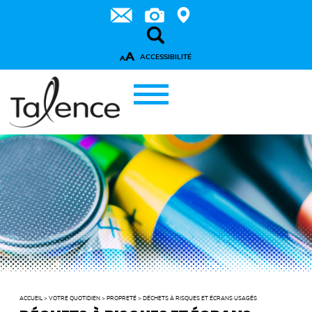
A
ACCESSIBILITÉ
A
ACCUEIL
>
VOTRE QUOTIDIEN
>
PROPRETÉ
>
DÉCHETS À RISQUES ET ÉCRANS USAGÉS