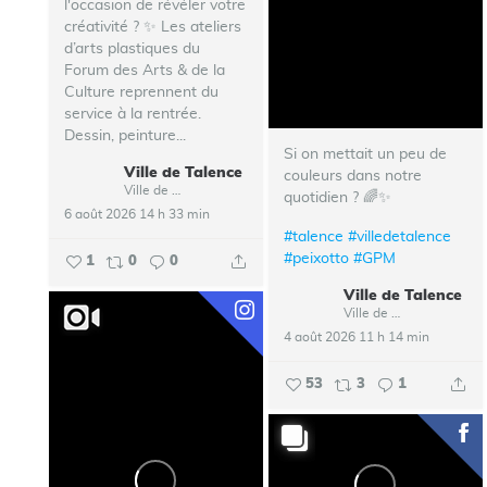
l'occasion de révéler votre
créativité ? ✨ Les ateliers
d’arts plastiques du
Forum des Arts & de la
Culture reprennent du
service à la rentrée.
Dessin, peinture...
Si on mettait un peu de
Ville de Talence
couleurs dans notre
Ville de Talence
quotidien ? 🌈✨
6 août 2026 14 h 33 min
#talence
#villedetalence
#peixotto
#GPM
1
0
0
Ville de Talence
Ville de Talence
4 août 2026 11 h 14 min
53
3
1