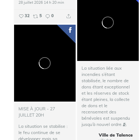
28 juillet 2026 14 h 20 min
32
5
0
La situation liée aux
incendies s’étant
stabilisée, le nombre de
dons étant exceptionnel
et les réserves de stock
étant pleines, la collecte
de dons et le
MISE À JOUR - 27
recensement des
JUILLET 20H
bénévoles est suspendu
jusqu’à nouvel ordre.🫂
La situation se stabilise :
le feu continue de se
Ville de Talence
...
développer mais sa