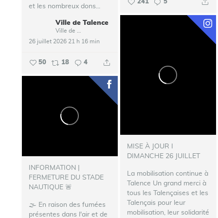
241
5
et les nombreux dons...
Ville de Talence
Ville de Talence
26 juillet 2026 21 h 16 min
50
18
4
MISE À JOUR I
DIMANCHE 26 JUILLET
INFORMATION |
La mobilisation continue à
FERMETURE DU STADE
Talence
Un grand merci à
NAUTIQUE 🚨
tous les Talençaises et les
Talençais pour leur
🌫️ En raison des fumées
mobilisation, leur solidarité
présentes dans l'air et de