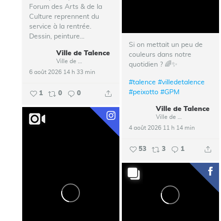
Forum des Arts & de la
Culture reprennent du
service à la rentrée.
Dessin, peinture...
Si on mettait un peu de
Ville de Talence
couleurs dans notre
Ville de Talence
quotidien ? 🌈✨
6 août 2026 14 h 33 min
#talence
#villedetalence
#peixotto
#GPM
1
0
0
Ville de Talence
Ville de Talence
4 août 2026 11 h 14 min
53
3
1