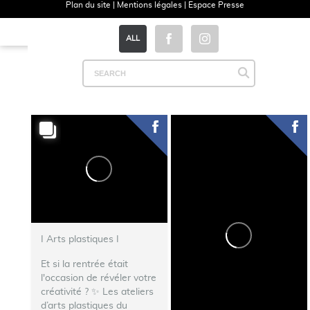
Plan du site
|
Mentions légales
|
Espace Presse
ALL
I Arts plastiques I
Et si la rentrée était
l'occasion de révéler votre
créativité ? ✨ Les ateliers
d’arts plastiques du