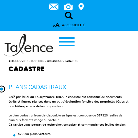
A
ACCESSIBILITÉ
A
ACCUEIL
>
VOTRE QUOTIDIEN
>
URBANISME
>
CADASTRE
CADASTRE
PLANS CADASTRAUX
Créé par la loi du 15 septembre 1807, le cadastre est constitué de documents
écrits et figurés réalisés dans un but d’évaluation foncière des propriétés bâties et
non bâties, en vue de leur imposition.
Le plan cadastral français disponible en ligne est composé de 597320 feuilles de
plan aux formats image ou vecteur.
Ce service vous permet de rechercher, consulter et commander ces feuilles de plan.
570290 plans vecteurs