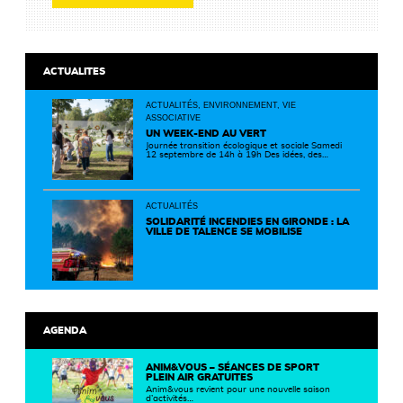
ACTUALITES
ACTUALITÉS, ENVIRONNEMENT, VIE
ASSOCIATIVE
UN WEEK-END AU VERT
Journée transition écologique et sociale Samedi
12 septembre de 14h à 19h Des idées, des
solutions et des rencontres pour passer à
l'action ! Cette journée réunit de nombreux
partenaires autour d'initiatives concrètes pour
un territoire plus durable et solidaire.
ACTUALITÉS
SOLIDARITÉ INCENDIES EN GIRONDE : LA
VILLE DE TALENCE SE MOBILISE
AGENDA
ANIM&VOUS – SÉANCES DE SPORT
PLEIN AIR GRATUITES
Anim&vous revient pour une nouvelle saison
d’activités…