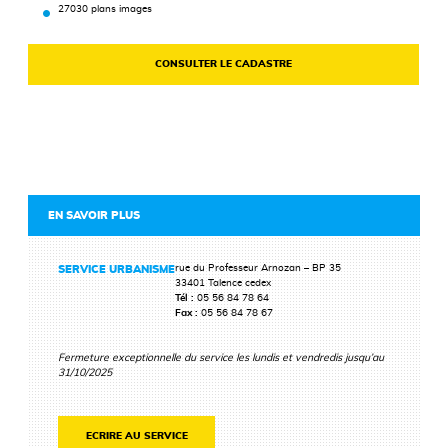
27030 plans images
CONSULTER LE CADASTRE
EN SAVOIR PLUS
rue du Professeur Arnozan – BP 35
SERVICE URBANISME
33401 Talence cedex
Tél :
05 56 84 78 64
Fax :
05 56 84 78 67
Fermeture exceptionnelle du service les lundis et vendredis jusqu’au
31/10/2025
ECRIRE AU SERVICE