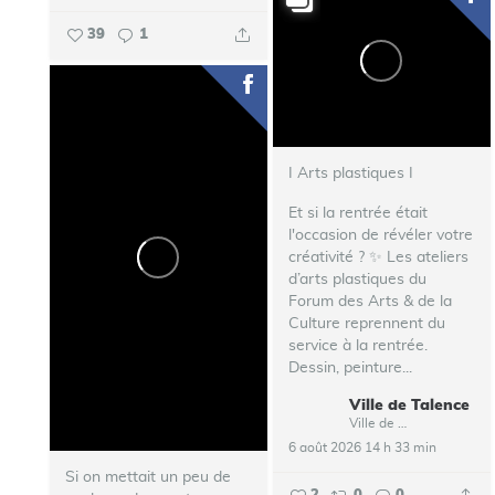
39
1
I Arts plastiques I
Et si la rentrée était
l'occasion de révéler votre
créativité ? ✨ Les ateliers
d’arts plastiques du
Forum des Arts & de la
Culture reprennent du
service à la rentrée.
Dessin, peinture...
Ville de Talence
Ville de Talence
6 août 2026 14 h 33 min
Si on mettait un peu de