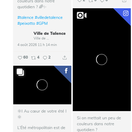
2
0
0
couleurs dans notre
quotidien ? 🌈✨
#talence
#villedetalence
#peixotto
#GPM
Ville de Talence
Ville de Talence
4 août 2026 11 h 14 min
60
4
2
🌞I Au cœur de votre été I
🌞
Si on mettait un peu de
couleurs dans notre
L’Été métropolitain est de
quotidien ?