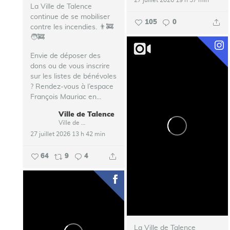
La Ville de Talence
continue de se mobiliser
105
0
contre les incendies. 👨‍🚒
🧑‍🚒
Envie de déposer des
dons ou de vous inscrire
sur les listes de bénévoles
? Rendez-vous à l’espace
François Mauriac en...
Ville de Talence
Ville de Talence
27 juillet 2026 13 h 42 min
64
9
4
La Ville de Talence