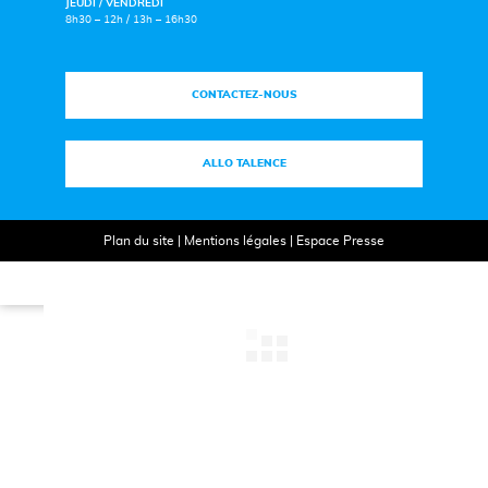
JEUDI / VENDREDI
8h30 – 12h / 13h – 16h30
CONTACTEZ-NOUS
ALLO TALENCE
Plan du site
|
Mentions légales
|
Espace Presse