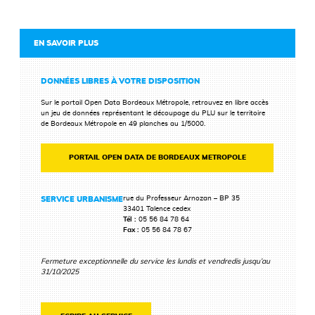
EN SAVOIR PLUS
DONNÉES LIBRES À VOTRE DISPOSITION
Sur le portail Open Data Bordeaux Métropole, retrouvez en libre accès
un jeu de données représentant le découpage du PLU sur le territoire
de Bordeaux Métropole en 49 planches au 1/5000.
PORTAIL OPEN DATA DE BORDEAUX METROPOLE
rue du Professeur Arnozan – BP 35
SERVICE URBANISME
33401 Talence cedex
Tél :
05 56 84 78 64
Fax :
05 56 84 78 67
Fermeture exceptionnelle du service les lundis et vendredis jusqu’au
31/10/2025