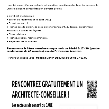
Pour bénéficier d’un conseil optimal, n’oubliez pas d’apporter tous les documents
utiles à la bonne compréhension de votre projet :
• Certificat d’urbanisme
• Extrait du règlement de la zone (PLU)
• Extrait cadastral
• Photos du site de loin, de près, de l’environnement, du terrain, du bâtiment
existant sur toutes les façades
• Plans existants
• Photos, croquis, même sommaire…
• Règlement de lotissement
Permanence le 3ème mardi de chaque mois de 14h30 à 17h30 (quatre
rendez-vous de 45 minutes), rue du Professeur Arnozan.
Prendre un rendez-vous :
Madame Marion Delqueux au
05 56 97 81 89