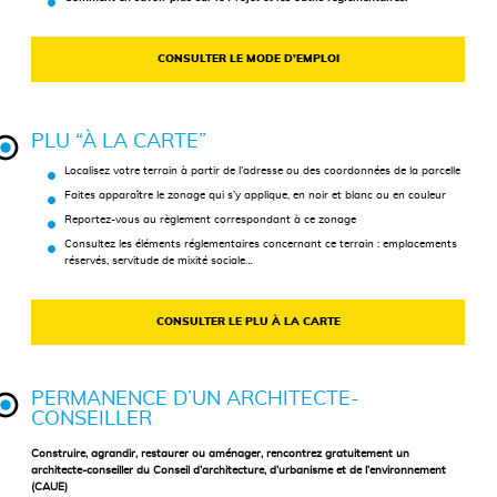
CONSULTER LE MODE D’EMPLOI
PLU
“À LA CARTE”
Localisez votre terrain à partir de l’adresse ou des coordonnées de la parcelle
Faites apparaître le zonage qui s’y applique, en noir et blanc ou en couleur
Reportez-vous au règlement correspondant à ce zonage
Consultez les éléments réglementaires concernant ce terrain : emplacements
réservés, servitude de mixité sociale…
CONSULTER LE
PLU
À LA CARTE
PERMANENCE D’UN ARCHITECTE-
CONSEILLER
Construire, agrandir, restaurer ou aménager, rencontrez
gratuitement un
architecte-conseiller du Conseil d’architecture, d’urbanisme et de l’environnement
(CAUE)