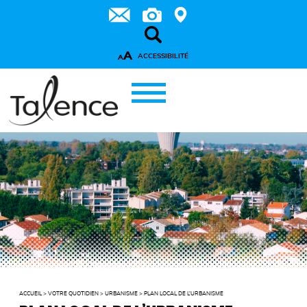
A
ACCESSIBILITÉ
A
ACCUEIL
>
VOTRE QUOTIDIEN
>
URBANISME
>
PLAN LOCAL DE L’URBANISME