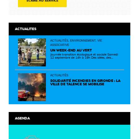
ECRIRE AU SERVICE
ACTUALITES
ACTUALITÉS, ENVIRONNEMENT, VIE
ASSOCIATIVE
UN WEEK-END AU VERT
Journée transition écologique et sociale Samedi
12 septembre de 14h à 19h Des idées, des
solutions et des rencontres pour passer à
l'action ! Cette journée réunit de nombreux
partenaires autour d'initiatives concrètes pour
un territoire plus durable et solidaire.
ACTUALITÉS
SOLIDARITÉ INCENDIES EN GIRONDE : LA
VILLE DE TALENCE SE MOBILISE
AGENDA