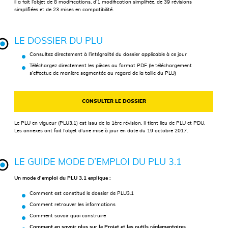
il a fait l’objet de 8 modifications, d’1 modification simplifiée, de 39 révisions
simplifiées et de 23 mises en compatibilité.
LE DOSSIER DU
PLU
Consultez directement à l’intégralité du dossier applicable à ce jour
Téléchargez directement les pièces au format PDF (le téléchargement
s’effectue de manière segmentée au regard de la taille du
PLU
)
CONSULTER LE DOSSIER
Le
PLU
en vigueur (PLU3.1) est issu de la 1ère révision. Il tient lieu de
PLU
et
PDU
.
Les annexes ont fait l’objet d’une mise à jour en date du 19 octobre 2017.
LE GUIDE MODE D’EMPLOI DU
PLU
3.1
Un mode d’emploi du
PLU
3.1 explique :
Comment est constitué le dossier de PLU3.1
Comment retrouver les informations
Comment savoir quoi construire
Comment en savoir plus sur le Projet et les outils réglementaires.