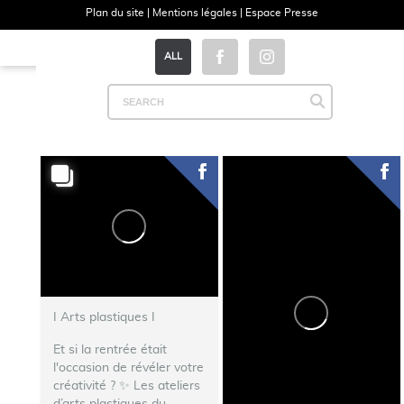
Plan du site
|
Mentions légales
|
Espace Presse
ALL
I Arts plastiques I
Et si la rentrée était
l'occasion de révéler votre
créativité ? ✨ Les ateliers