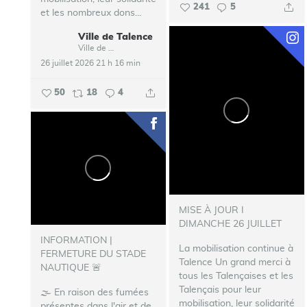
241
5
et les nombreux dons...
Ville de Talence
Ville de Talence
26 juillet 2026 21 h 16 min
50
18
4
MISE À JOUR I
DIMANCHE 26 JUILLET
INFORMATION |
La mobilisation continue à
FERMETURE DU STADE
Talence
Un grand merci à
NAUTIQUE 🚨
tous les Talençaises et les
Talençais pour leur
🌫️ En raison des fumées
mobilisation, leur solidarité
présentes dans l'air et de