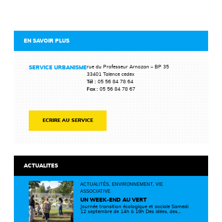
EN SAVOIR PLUS
rue du Professeur Arnozan – BP 35
SERVICE URBANISME
33401 Talence cedex
Tél :
05 56 84 78 64
Fax :
05 56 84 78 67
ECRIRE AU SERVICE
ACTUALITES
ACTUALITÉS, ENVIRONNEMENT, VIE
ASSOCIATIVE
UN WEEK-END AU VERT
Journée transition écologique et sociale Samedi
12 septembre de 14h à 19h Des idées, des
solutions et des rencontres pour passer à
l'action ! Cette journée réunit de nombreux