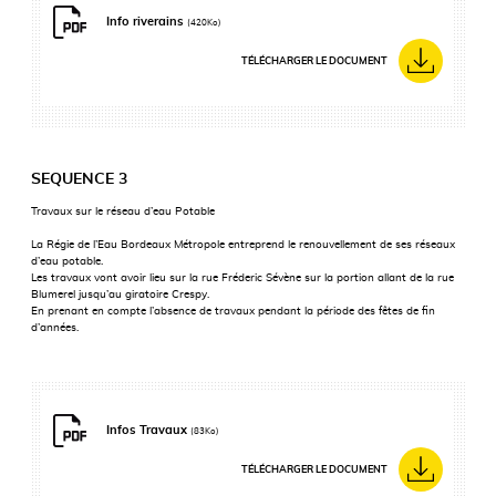
Info riverains
(420Ko)
TÉLÉCHARGER LE DOCUMENT
SEQUENCE 3
Travaux sur le réseau d’eau Potable
La Régie de l’Eau Bordeaux Métropole entreprend le renouvellement de ses réseaux
d’eau potable.
Les travaux vont avoir lieu sur la rue Fréderic Sévène sur la portion allant de la rue
Blumerel jusqu’au giratoire Crespy.
En prenant en compte l’absence de travaux pendant la période des fêtes de fin
d’années.
Infos Travaux
(83Ko)
TÉLÉCHARGER LE DOCUMENT