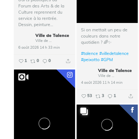
d’arts plastiques du
Forum des Arts & de la
Culture reprennent du
service à la rentrée.
Dessin, peinture...
Si on mettait un peu de
Ville de Talence
couleurs dans notre
Ville de Talence
quotidien ? 🌈✨
6 août 2026 14 h 33 min
#talence
#villedetalence
#peixotto
#GPM
1
0
0
Ville de Talence
Ville de Talence
4 août 2026 11 h 14 min
53
3
1