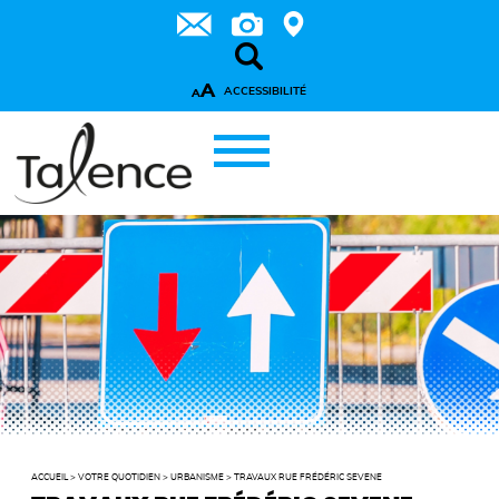
A
ACCESSIBILITÉ
A
ACCUEIL
>
VOTRE QUOTIDIEN
>
URBANISME
>
TRAVAUX RUE FRÉDÉRIC SEVENE