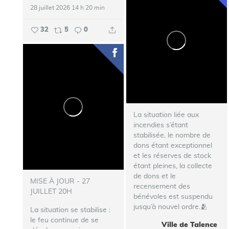
28 juillet 2026 14 h 20 min
32
5
0
La situation liée aux
incendies s’étant
stabilisée, le nombre de
dons étant exceptionnel
et les réserves de stock
étant pleines, la collecte
de dons et le
MISE À JOUR - 27
recensement des
JUILLET 20H
bénévoles est suspendu
jusqu’à nouvel ordre.🫂
La situation se stabilise :
le feu continue de se
Ville de Talence
...