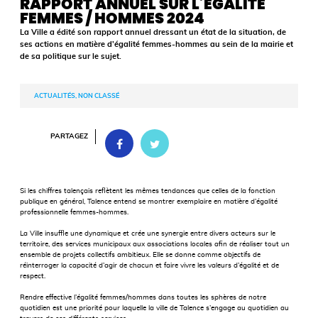
RAPPORT ANNUEL SUR L’ÉGALITÉ
FEMMES / HOMMES 2024
La Ville a édité son rapport annuel dressant un état de la situation, de
ses actions en matière d’égalité femmes-hommes au sein de la mairie et
de sa politique sur le sujet.
ACTUALITÉS, NON CLASSÉ
PARTAGEZ
Si les chiffres talençais reflètent les mêmes tendances que celles de la fonction
publique en général, Talence entend se montrer exemplaire en matière d’égalité
professionnelle femmes-hommes.
La Ville insuffle une dynamique et crée une synergie entre divers acteurs sur le
territoire, des services municipaux aux associations locales afin de réaliser tout un
ensemble de projets collectifs ambitieux. Elle se donne comme objectifs de
réinterroger la capacité d’agir de chacun et faire vivre les valeurs d’égalité et de
respect.
Rendre effective l’égalité femmes/hommes dans toutes les sphères de notre
quotidien est une priorité pour laquelle la ville de Talence s’engage au quotidien au