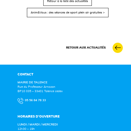
Retour à la liste des actualités
Anim&Vous : des séances de sport plein air gratuites >
RETOUR AUX ACTUALITÉS
CONTACT
MAIRIE DE TALENCE
Rue du Professeur Arnozan
BP10 035 – 33401 Talence cedex
05 56 84 78 33
HORAIRES D’OUVERTURE
LUNDI / MARDI / MERCREDI
12h30 – 19h