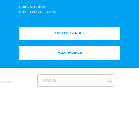
JEUDI / VENDREDI
8h30 – 12h / 13h – 16h30
CONTACTEZ-NOUS
ALLO TALENCE
Plan du site
|
Mentions légales
|
Espace Presse