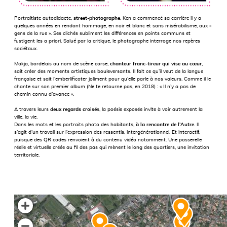
Portraitiste autodidacte,
street-photographe
, Ken a commencé sa carrière il y a
quelques années en rendant hommage, en noir et blanc et sans misérabilisme, aux «
gens de la rue ». Ses clichés subliment les différences en points communs et
fustigent les a priori. Salué par la critique, le photographe interroge nos repères
sociétaux.
Makja, bordelais au nom de scène corse,
chanteur franc-tireur qui vise au cœur
,
sait créer des moments artistiques bouleversants. Il fait ce qu’il veut de la langue
française et sait l’emberlificoter joliment pour qu’elle parle à nos valeurs. Comme il le
chante sur son premier album (Ne te retourne pas, en 2018) : « Il n’y a pas de
chemin connu d’avance ».
A travers leurs
deux regards croisé
s, la poésie exposée invite à voir autrement la
ville, la vie.
Dans les mots et les portraits photo des habitants,
à la rencontre de l’Autre
. Il
s’agit d’un travail sur l’expression des ressentis, intergénérationnel. Et interactif,
puisque des QR codes renvoient à du contenu vidéo notamment. Une passerelle
réelle et virtuelle créée au fil des pas qui mènent le long des quartiers, une invitation
territoriale.