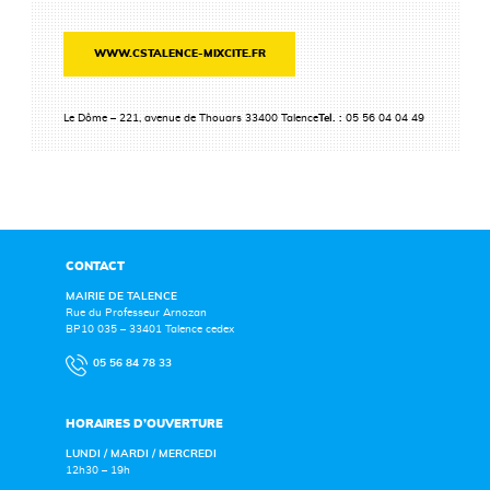
WWW.CSTALENCE-MIXCITE.FR
Le Dôme – 221, avenue de Thouars 33400 Talence
Tel. :
05 56 04 04 49
CONTACT
MAIRIE DE TALENCE
Rue du Professeur Arnozan
BP10 035 – 33401 Talence cedex
05 56 84 78 33
HORAIRES D’OUVERTURE
LUNDI / MARDI / MERCREDI
12h30 – 19h