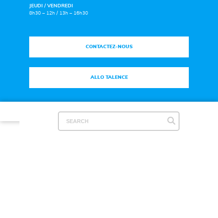
JEUDI / VENDREDI
8h30 – 12h / 13h – 16h30
CONTACTEZ-NOUS
ALLO TALENCE
Plan du site
|
Mentions légales
|
Espace Presse