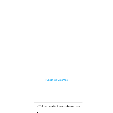
Publish at Calameo
< Talence soutient ses restaurateurs