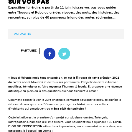
SUR VOS PAS
Exposition-Itinéraire, à partir du 11 juin, laissez vos pas vous guider
entre Thouars et Raba au gré des visages, des mots, des histoires, des
rencontres, sur plus de 40 panneaux le long des routes et chemins...
ACTUALITÉS
PARTAGEZ
« Tous différents mais tous ensemble »
, tel est le fil rouge de cette
création 2021
du centre social Mix-Cité
et de tous ses partenaires. L’objectif de cette initiative :
mobiliser, témoigner et faire rayonner l’humanité locale
. Et proposer une
réponse
artistique en plein air
à des questions qui nous tiennent à cœur :
Comment donner à voir le vivre-ensemble, comment souligner le beau, ce qui fait la
richesse de nos quartiers ? Comment partager les histoires de ces milliers
d’habitants qui contribuent au même
récit de territoire
?
Cette initiative est la première d’un projet sur plusieurs années. Talençais,
métropolitains, humains d’ici et d’ailleurs, vous souhaitez nous rejoindre ?
LE LIVRE
D’OR DE L’EXPOSITION
attend vos impressions, vos commentaires, vos idées, vos
messages, à
l’accueil du Dôme
!