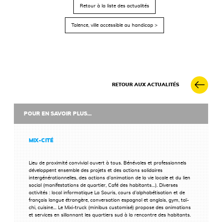
Retour à la liste des actualités
Talence, ville accessible au handicap >
RETOUR AUX ACTUALITÉS
POUR EN SAVOIR PLUS...
MIX-CITÉ
Lieu de proximité convivial ouvert
à tous. Bénévoles et professionnels
développent ensemble des projets et
des actions solidaires
intergénérationnelles,
des actions d’animation de la
vie locale et du lien
social (manifestations
de quartier, Café des habitants…).
Diverses
activités : local informatique
La Souris, cours d’alphabétisation et de
français langue étrangère, conversation
espagnol et anglais, gym, taï-
chi, cuisine…
Le Mixi-truck (minibus customisé)
propose des animations
et services en
sillonnant les quartiers sud à la rencontre
des habitants.