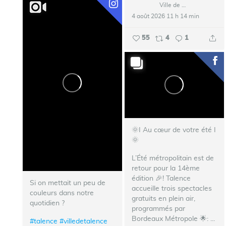
Ville de Talence
4 août 2026 11 h 14 min
55
4
1
🌞I Au cœur de votre été I
🌞
L’Été métropolitain est de
retour pour la 14ème
édition 🎉!
Talence
Si on mettait un peu de
accueille trois spectacles
couleurs dans notre
gratuits en plein air,
quotidien ?
programmés par
Bordeaux Métropole 🌟:
...
#talence
#villedetalence