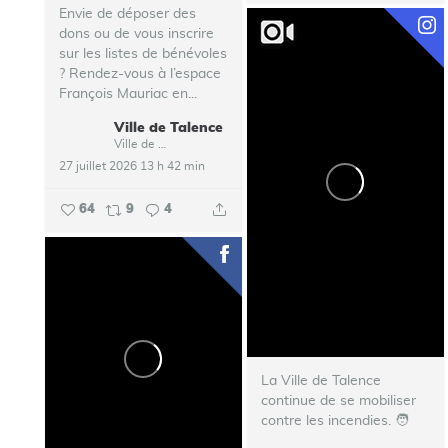
Envie de déposer des
dons ou de vous inscrire
sur les listes de bénévoles
? Rendez-vous à l’espace
François Mauriac en...
Ville de Talence
Ville de Talence
27 juillet 2026 13 h 42 min
64
9
4
La Ville de Talence
continue de se mobiliser
contre les incendies. ‍🧑‍