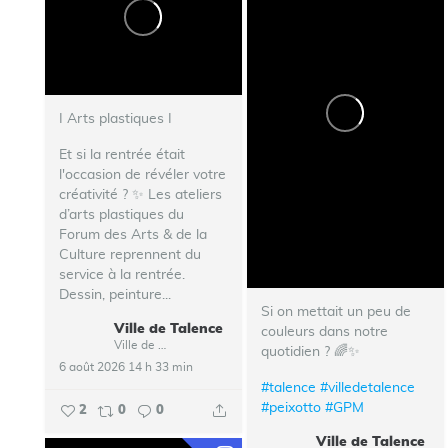
I Arts plastiques I
Et si la rentrée était
l'occasion de révéler votre
créativité ? ✨ Les ateliers
d’arts plastiques du
Forum des Arts & de la
Culture reprennent du
service à la rentrée.
Dessin, peinture...
Si on mettait un peu de
Ville de Talence
couleurs dans notre
Ville de Talence
quotidien ? 🌈✨
6 août 2026 14 h 33 min
#talence
#villedetalence
#peixotto
#GPM
2
0
0
Ville de Talence