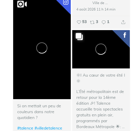
Ville de Talence
4 août 2026 11 h 14 min
53
3
1
🌞I Au cœur de votre été I
🌞
L’Été métropolitain est de
retour pour la 14ème
édition 🎉!
Talence
Si on mettait un peu de
accueille trois spectacles
couleurs dans notre
gratuits en plein air,
quotidien ?
programmés par
Bordeaux Métropole 🌟:
...
#talence
#villedetalence