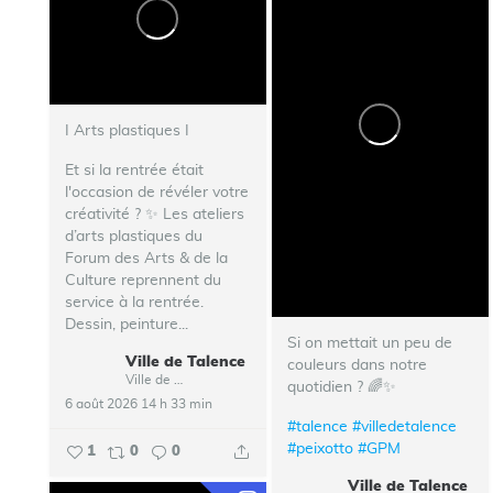
I Arts plastiques I
Et si la rentrée était
l'occasion de révéler votre
créativité ? ✨ Les ateliers
d’arts plastiques du
Forum des Arts & de la
Culture reprennent du
service à la rentrée.
Dessin, peinture...
Si on mettait un peu de
Ville de Talence
couleurs dans notre
Ville de Talence
quotidien ? 🌈✨
6 août 2026 14 h 33 min
#talence
#villedetalence
#peixotto
#GPM
1
0
0
Ville de Talence