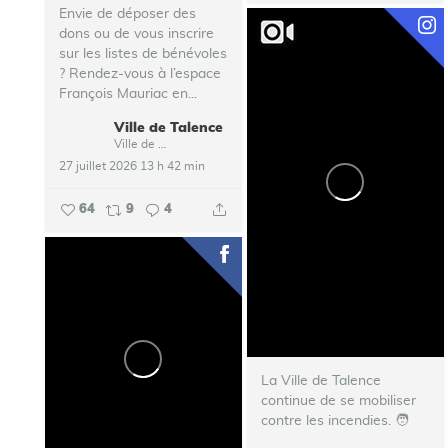
Envie de déposer des
dons ou de vous inscrire
sur les listes de bénévoles
? Rendez-vous à l’espace
François Mauriac en...
Ville de Talence
Ville de Talence
27 juillet 2026 13 h 42 min
64
9
4
La Ville de Talence
continue de se mobiliser
contre les incendies. ‍🧑‍