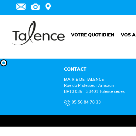
VOTRE QUOTIDIEN
VOS A
CONTACT
MAIRIE DE TALENCE
Rue du Professeur Arnozan
BP10 035 – 33401 Talence cedex
05 56 84 78 33