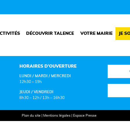
CTIVITÉS
DÉCOUVRIR TALENCE
VOTRE MAIRIE
JE S
HORAIRES D’OUVERTURE
LUNDI / MARDI / MERCREDI
12h30 – 19h
JEUDI / VENDREDI
8h30 – 12h / 13h – 16h30
Plan du site
|
Mentions légales
|
Espace Presse