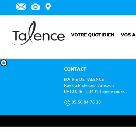
VOTRE QUOTIDIEN
VOS A
CONTACT
MAIRIE DE TALENCE
Rue du Professeur Arnozan
BP10 035 – 33401 Talence cedex
05 56 84 78 33