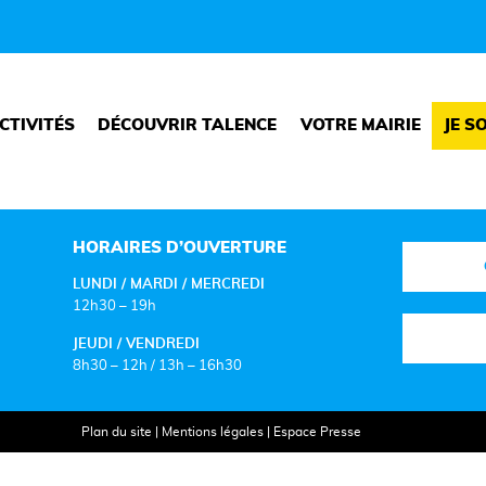
CTIVITÉS
DÉCOUVRIR TALENCE
VOTRE MAIRIE
JE S
HORAIRES D’OUVERTURE
LUNDI / MARDI / MERCREDI
12h30 – 19h
JEUDI / VENDREDI
8h30 – 12h / 13h – 16h30
Plan du site
|
Mentions légales
|
Espace Presse