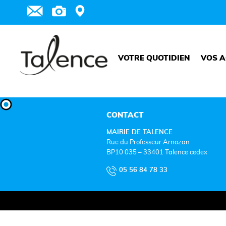
VOTRE QUOTIDIEN
VOS A
CONTACT
MAIRIE DE TALENCE
Rue du Professeur Arnozan
BP10 035 – 33401 Talence cedex
05 56 84 78 33