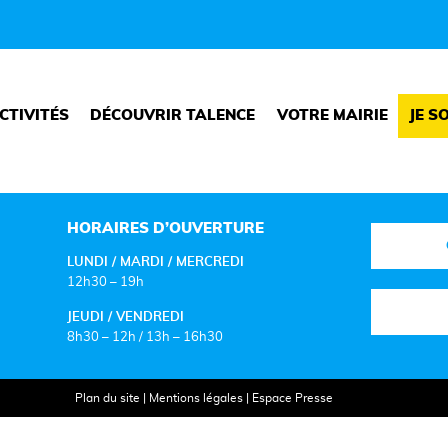
CTIVITÉS
DÉCOUVRIR TALENCE
VOTRE MAIRIE
JE S
HORAIRES D’OUVERTURE
LUNDI / MARDI / MERCREDI
12h30 – 19h
JEUDI / VENDREDI
8h30 – 12h / 13h – 16h30
Plan du site
|
Mentions légales
|
Espace Presse