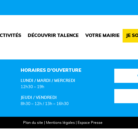
CTIVITÉS
DÉCOUVRIR TALENCE
VOTRE MAIRIE
JE S
HORAIRES D’OUVERTURE
LUNDI / MARDI / MERCREDI
12h30 – 19h
JEUDI / VENDREDI
8h30 – 12h / 13h – 16h30
Plan du site
|
Mentions légales
|
Espace Presse