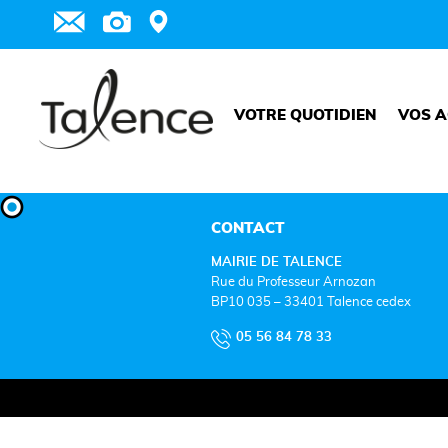
VOTRE QUOTIDIEN
VOS A
CONTACT
MAIRIE DE TALENCE
Rue du Professeur Arnozan
BP10 035 – 33401 Talence cedex
05 56 84 78 33