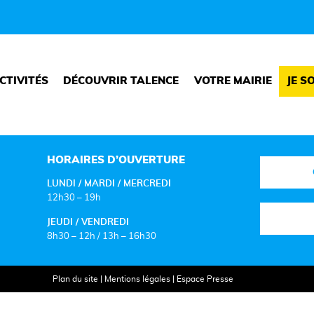
CTIVITÉS
DÉCOUVRIR TALENCE
VOTRE MAIRIE
JE S
HORAIRES D’OUVERTURE
LUNDI / MARDI / MERCREDI
12h30 – 19h
JEUDI / VENDREDI
8h30 – 12h / 13h – 16h30
Plan du site
|
Mentions légales
|
Espace Presse