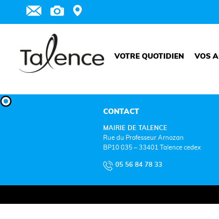
VOTRE QUOTIDIEN
VOS A
CONTACT
MAIRIE DE TALENCE
Rue du Professeur Arnozan
BP10 035 – 33401 Talence cedex
05 56 84 78 33