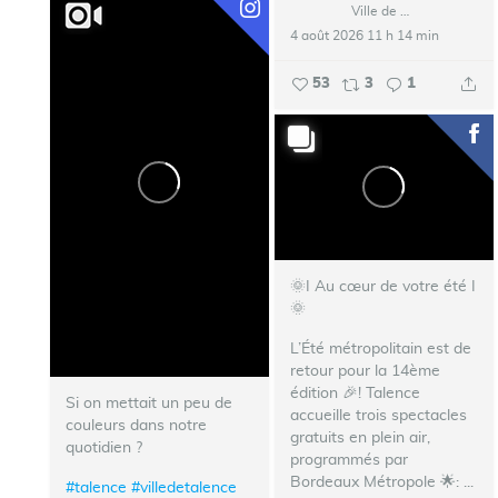
Ville de Talence
4 août 2026 11 h 14 min
53
3
1
🌞I Au cœur de votre été I
🌞
L’Été métropolitain est de
retour pour la 14ème
édition 🎉!
Talence
Si on mettait un peu de
accueille trois spectacles
couleurs dans notre
gratuits en plein air,
quotidien ?
programmés par
Bordeaux Métropole 🌟:
...
#talence
#villedetalence