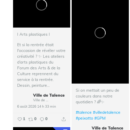
I Arts plastiques I
Et si la rentrée était
l'occasion de révéler votre
créativité ? ✨ Les ateliers
d’arts plastiques du
Forum des Arts & de la
Culture reprennent du
service à la rentrée.
Dessin, peinture...
Si on mettait un peu de
Ville de Talence
couleurs dans notre
Ville de Talence
quotidien ? 🌈✨
6 août 2026 14 h 33 min
#talence
#villedetalence
#peixotto
#GPM
1
0
0
Ville de Talence