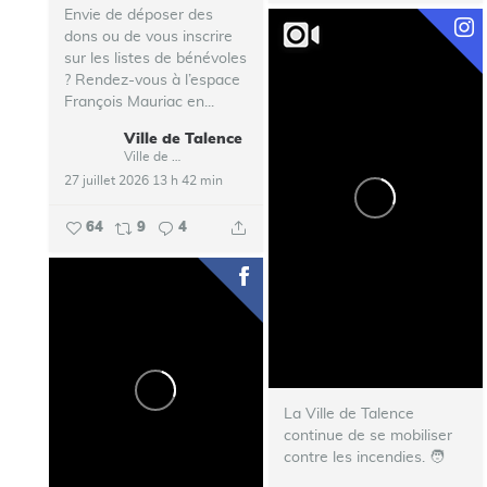
Envie de déposer des
dons ou de vous inscrire
sur les listes de bénévoles
? Rendez-vous à l’espace
François Mauriac en...
Ville de Talence
Ville de Talence
27 juillet 2026 13 h 42 min
64
9
4
La Ville de Talence
continue de se mobiliser
contre les incendies. ‍🧑‍