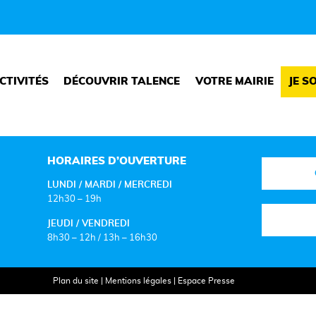
CTIVITÉS
DÉCOUVRIR TALENCE
VOTRE MAIRIE
JE S
HORAIRES D’OUVERTURE
LUNDI / MARDI / MERCREDI
12h30 – 19h
JEUDI / VENDREDI
8h30 – 12h / 13h – 16h30
Plan du site
|
Mentions légales
|
Espace Presse