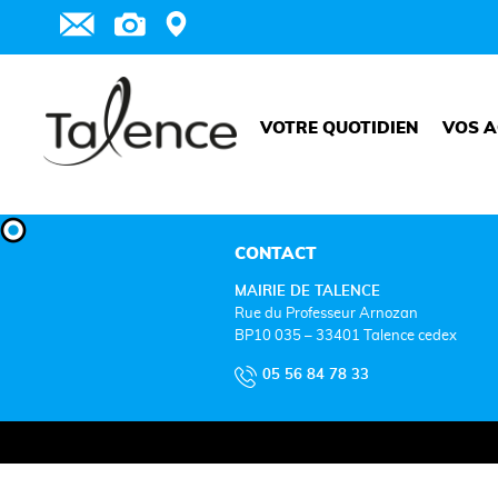
VOTRE QUOTIDIEN
VOS A
CONTACT
MAIRIE DE TALENCE
Rue du Professeur Arnozan
BP10 035 – 33401 Talence cedex
05 56 84 78 33