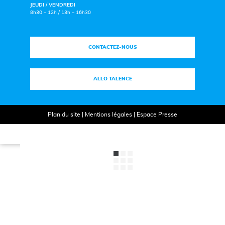
JEUDI / VENDREDI
8h30 – 12h / 13h – 16h30
CONTACTEZ-NOUS
ALLO TALENCE
Plan du site
|
Mentions légales
|
Espace Presse