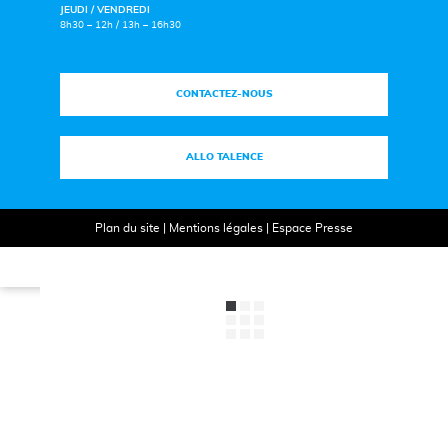
JEUDI / VENDREDI
8h30 – 12h / 13h – 16h30
CONTACTEZ-NOUS
ALLO TALENCE
Plan du site
|
Mentions légales
|
Espace Presse