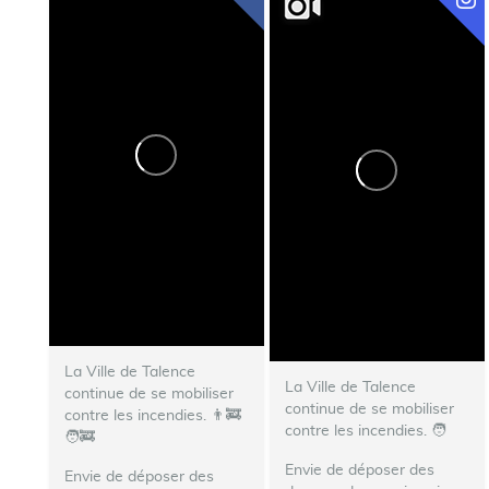
La Ville de Talence
La Ville de Talence
continue de se mobiliser
continue de se mobiliser
contre les incendies. 👨‍🚒
contre les incendies. ‍🧑‍
🧑‍🚒
Envie de déposer des
Envie de déposer des