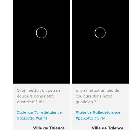
Si on mettait un peu de
Si on mettait un peu de
couleurs dans notre
couleurs dans notre
quotidien ? 🌈✨
quotidien ?
#talence
#villedetalence
#talence
#villedetalence
#peixotto
#GPM
#peixotto
#GPM
Ville de Talence
Ville de Talence