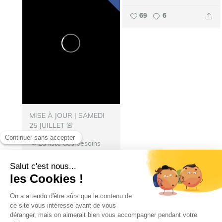
69
6
MISE À JOUR | SAMEDI
25 JUILLET 🚨
📢 La liste des besoins
s’allonge !
👨‍🚒 Nous
avons besoin de
nourriture pour les repas
des pompiers hébergés à
Talence.
N’hésitez pas à
donner :
🍽️ Denrées...
Ville de Talence