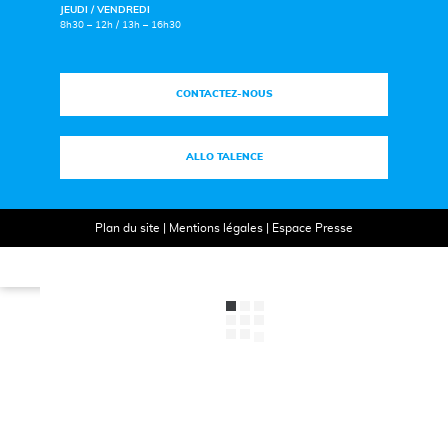
JEUDI / VENDREDI
8h30 – 12h / 13h – 16h30
CONTACTEZ-NOUS
ALLO TALENCE
Plan du site
|
Mentions légales
|
Espace Presse