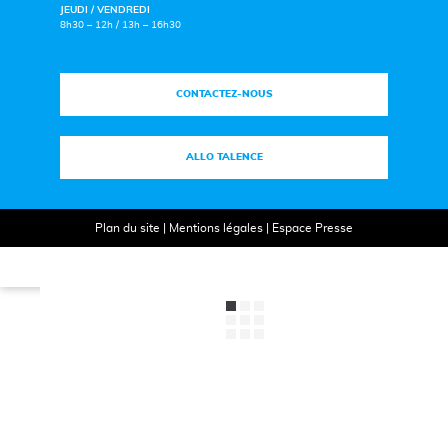
JEUDI / VENDREDI
8h30 – 12h / 13h – 16h30
CONTACTEZ-NOUS
ALLO TALENCE
Plan du site
|
Mentions légales
|
Espace Presse