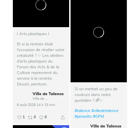
I Arts plastiques I
Et si la rentrée était
l'occasion de révéler votre
créativité ? ✨ Les ateliers
d’arts plastiques du
Forum des Arts & de la
Culture reprennent du
service à la rentrée.
Dessin, peinture...
Si on mettait un peu de
Ville de Talence
couleurs dans notre
Ville de Talence
quotidien ? 🌈✨
6 août 2026 14 h 33 min
#talence
#villedetalence
#peixotto
#GPM
1
0
0
Ville de Talence