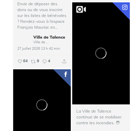
Envie de déposer des
dons ou de vous inscrire
sur les listes de bénévoles
? Rendez-vous à l’espace
François Mauriac en...
Ville de Talence
Ville de Talence
27 juillet 2026 13 h 42 min
64
9
4
La Ville de Talence
continue de se mobiliser
contre les incendies. ‍🧑‍