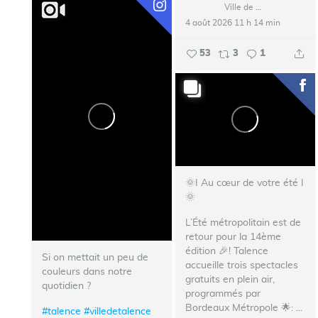
Ville de Talence
4 août 2026 11 h 14 min
53
3
1
🌞I Au cœur de votre été I
🌞
L’Été métropolitain est de
retour pour la 14ème
édition 🎉!
Talence
Si on mettait un peu de
accueille trois spectacles
couleurs dans notre
gratuits en plein air,
quotidien ?
programmés par
Bordeaux Métropole 🌟:
...
#talence
#villedetalence