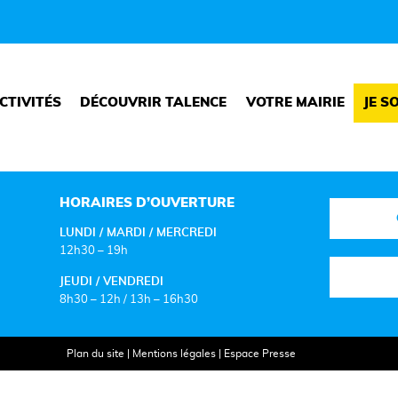
CTIVITÉS
DÉCOUVRIR TALENCE
VOTRE MAIRIE
JE S
HORAIRES D’OUVERTURE
LUNDI / MARDI / MERCREDI
12h30 – 19h
JEUDI / VENDREDI
8h30 – 12h / 13h – 16h30
Plan du site
|
Mentions légales
|
Espace Presse