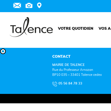
VOTRE QUOTIDIEN
VOS A
CONTACT
MAIRIE DE TALENCE
Rue du Professeur Arnozan
BP10 035 – 33401 Talence cedex
05 56 84 78 33