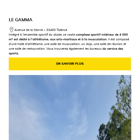
LE GAMMA
Avenue de la Marne – 33400 Talence
Intégré à l’ensemble sportif du stade, ce vaste
complexe sportif intérieur de 4 000
m² est dédié à l’athlétisme, aux arts-martiaux et à la musculation
. Il est composé
d’une halle d’athlétisme, une salle de musculation, un dojo, une salle de réunion et
une salle de restauration. Vous trouverez également les bureaux
du service des
sports.
EN SAVOIR PLUS