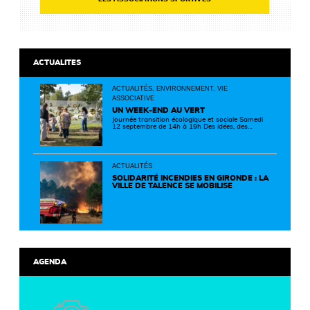
ACTUALITES
ACTUALITÉS, ENVIRONNEMENT, VIE
ASSOCIATIVE
UN WEEK-END AU VERT
Journée transition écologique et sociale Samedi
12 septembre de 14h à 19h Des idées, des
solutions et des rencontres pour passer à
l'action ! Cette journée réunit de nombreux
partenaires autour d'initiatives concrètes pour
un territoire plus durable et solidaire.
ACTUALITÉS
SOLIDARITÉ INCENDIES EN GIRONDE : LA
VILLE DE TALENCE SE MOBILISE
AGENDA