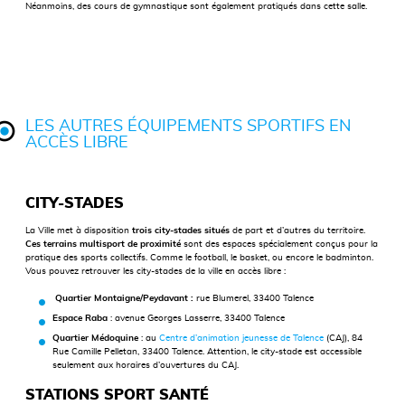
Néanmoins, des cours de gymnastique sont également pratiqués dans cette salle.
LES AUTRES ÉQUIPEMENTS SPORTIFS EN
ACCÈS LIBRE
CITY-STADES
La Ville met à disposition
trois city-stades situés
de part et d’autres du territoire.
Ces terrains multisport de proximité
sont des espaces spécialement conçus pour la
pratique des sports collectifs. Comme le football, le basket, ou encore le badminton.
Vous pouvez retrouver les city-stades de la ville en accès libre :
Quartier Montaigne/Peydavant :
rue Blumerel, 33400 Talence
Espace Raba
: avenue Georges Lasserre, 33400 Talence
Quartier Médoquine
: au
Centre d’animation jeunesse de Talence
(CAJ), 84
Rue Camille Pelletan, 33400 Talence. Attention, le city-stade est accessible
seulement aux horaires d’ouvertures du CAJ.
STATIONS SPORT SANTÉ