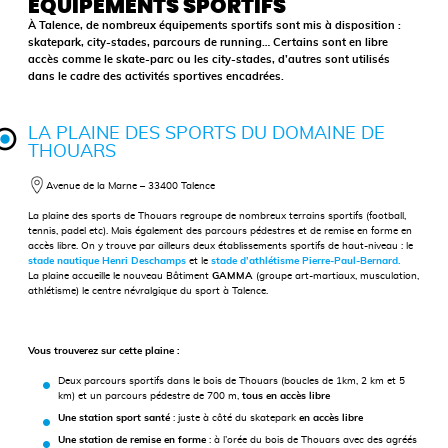
ÉQUIPEMENTS SPORTIFS
À Talence, de nombreux équipements sportifs sont mis à disposition :
skatepark, city-stades, parcours de running… Certains sont en libre
accès comme le skate-parc ou les city-stades, d’autres sont utilisés
dans le cadre des activités sportives encadrées.
LA PLAINE DES SPORTS DU DOMAINE DE
THOUARS
Avenue de la Marne – 33400 Talence
La plaine des sports de Thouars regroupe de nombreux terrains sportifs (football,
tennis, padel etc). Mais également des parcours pédestres et de remise en forme en
accès libre. On y trouve par ailleurs deux établissements sportifs de haut-niveau : le
stade nautique Henri Deschamps
et le
stade d’athlétisme Pierre-Paul-Bernard.
La plaine accueille le nouveau Bâtiment
GAMMA
(groupe art-martiaux, musculation,
athlétisme) le centre névralgique du sport à Talence.
Vous trouverez sur cette plaine :
Deux parcours sportifs dans le bois de Thouars (boucles de 1km, 2 km et 5
km) et un parcours pédestre de 700 m,
tous en accès libre
Une
station sport santé
:
juste à côté du skatepark
en accès libre
Une station de remise en forme
: à l’orée du bois de Thouars avec des agréés