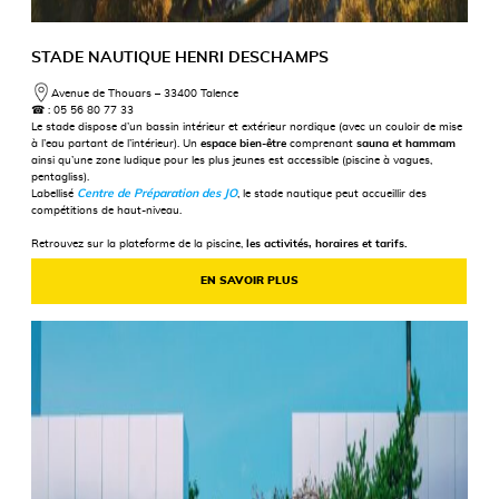
STADE NAUTIQUE HENRI DESCHAMPS
Avenue de Thouars – 33400 Talence
☎
: 05 56 80 77 33
Le stade dispose d’un bassin intérieur et extérieur nordique (avec un couloir de mise
à l’eau partant de l’intérieur). Un
espace bien-être
comprenant
sauna et hammam
ainsi qu’une zone ludique pour les plus jeunes est accessible (piscine à vagues,
pentagliss).
Labellisé
Centre de Préparation des JO
, le stade nautique peut accueillir des
compétitions de haut-niveau.
Retrouvez sur la plateforme de la piscine,
les activités, horaires et tarifs.
EN SAVOIR PLUS