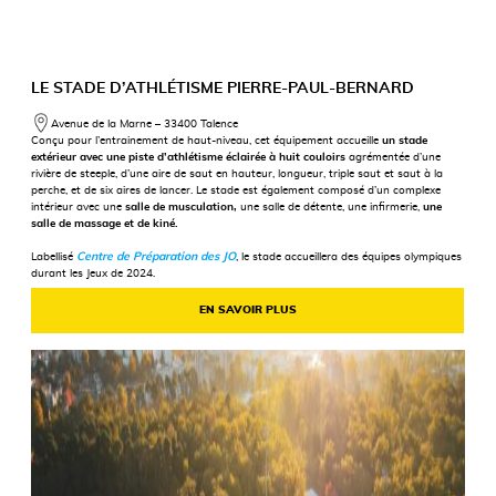
LE STADE D’ATHLÉTISME PIERRE-PAUL-BERNARD
Avenue de la Marne – 33400 Talence
Conçu pour l’entrainement de haut-niveau, cet équipement accueille
un stade
extérieur avec une piste d’athlétisme éclairée à huit couloirs
agrémentée d’une
rivière de steeple, d’une aire de saut en hauteur, longueur, triple saut et saut à la
perche, et de six aires de lancer. Le stade est également composé d’un complexe
intérieur avec une
salle de musculation,
une salle de détente, une infirmerie,
une
salle de massage et de kiné.
Labellisé
Centre de Préparation des JO
, le stade accueillera des équipes olympiques
durant les Jeux de 2024.
EN SAVOIR PLUS