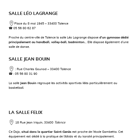
SALLE LÉO LAGRANGE
Place du 8 mai 1945 – 33400 Talence
☎
05 56 80 62 87
Proche du centre-ville de Talence la salle Léo Lagrange dispose
d’un gymnase dédié
principalement au handball, volley-ball, badminton
… Elle dispose également d’une
salle de danse.
SALLE JEAN BOUIN
⁣ : Rue Charles Gounod – 33400 Talence
☎
: 05 56 80 31 90
La salle
Jean Bouin
regroupe les activités sportives liées particulièrement au
basketball.
LA SALLE FELIX
18 Rue Jean Iriquin, 33400
Talence
Ce Dojo,
situé dans le quartier Saint-Genès
est proche de l’école Gambetta. Cet
équipement est dédié à la pratique de l’Aïkido et du karaté principalement.