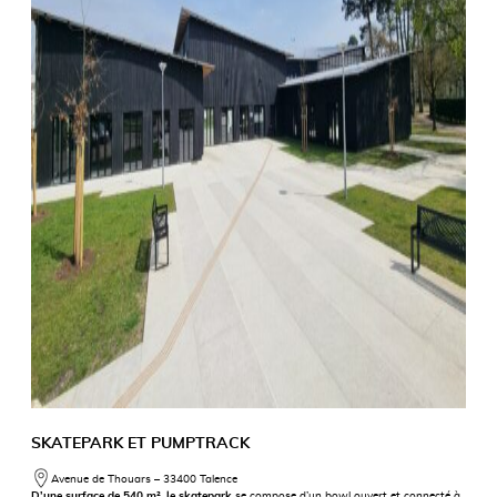
SKATEPARK ET PUMPTRACK
Avenue de Thouars – 33400 Talence
D’une surface de 540 m²
,
le skatepark
se compose d’un bowl ouvert et connecté à