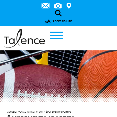
A
ACCESSIBILITÉ
A
ACCUEIL
>
VOS ACTIVITÉS
>
SPORT
>
ÉQUIPEMENTS SPORTIFS