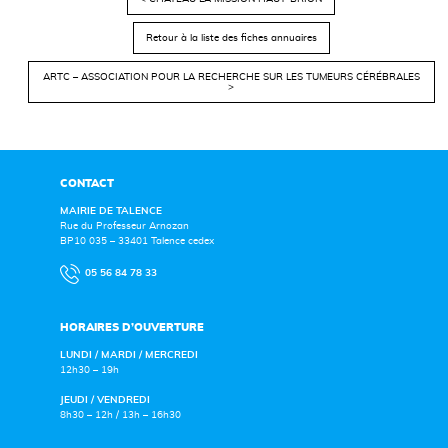
Retour à la liste des fiches annuaires
ARTC – ASSOCIATION POUR LA RECHERCHE SUR LES TUMEURS CÉRÉBRALES
>
CONTACT
MAIRIE DE TALENCE
Rue du Professeur Arnozan
BP10 035 – 33401 Talence cedex
05 56 84 78 33
HORAIRES D’OUVERTURE
LUNDI / MARDI / MERCREDI
12h30 – 19h
JEUDI / VENDREDI
8h30 – 12h / 13h – 16h30