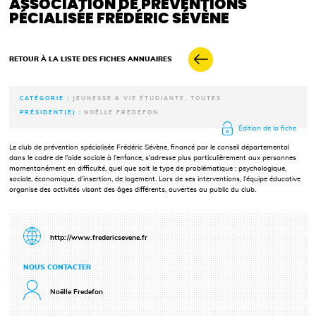
ASSOCIATION DE PRÉVENTIONS
PÉCIALISÉE FRÉDÉRIC SÉVÈNE
RETOUR À LA LISTE DES FICHES ANNUAIRES
CATÉGORIE :
JEUNESSE & VIE ÉTUDIANTE, TOUTES
PRÉSIDENT(E) :
NOËLLE FREDEFON
Édition de la fiche
Le club de prévention spécialisée Frédéric Sévène, financé par le conseil départemental
dans le cadre de l’aide sociale à l’enfance, s’adresse plus particulièrement aux personnes
momentanément en difficulté, quel que soit le type de problématique : psychologique,
sociale, économique, d’insertion, de logement. Lors de ses interventions, l’équipe éducative
organise des activités visant des âges différents, ouvertes au public du club.
http://www.fredericsevene.fr
NOUS CONTACTER
Noëlle Fredefon