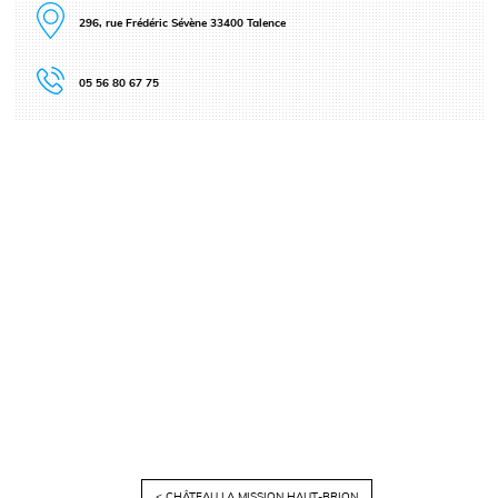
296, rue Frédéric Sévène 33400 Talence
05 56 80 67 75
< CHÂTEAU LA MISSION HAUT-BRION