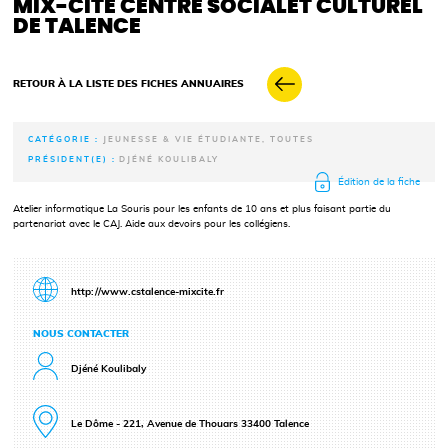
MIX-CITÉ CENTRE SOCIALET CULTUREL
DE TALENCE
RETOUR À LA LISTE DES FICHES ANNUAIRES
CATÉGORIE :
JEUNESSE & VIE ÉTUDIANTE, TOUTES
PRÉSIDENT(E) :
DJÉNÉ KOULIBALY
Édition de la fiche
Atelier informatique La Souris pour les enfants de 10 ans et plus faisant partie du
partenariat avec le CAJ. Aide aux devoirs pour les collégiens.
http://www.cstalence-mixcite.fr
NOUS CONTACTER
Djéné Koulibaly
Le Dôme - 221, Avenue de Thouars 33400 Talence