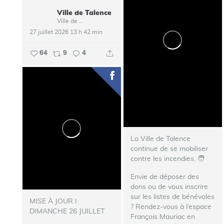
Ville de Talence
Ville de Talence
27 juillet 2026 13 h 42 min
64
9
4
La Ville de Talence
continue de se mobiliser
contre les incendies. ‍🧑‍
Envie de déposer des
dons ou de vous inscrire
sur les listes de bénévoles
MISE À JOUR I
? Rendez-vous à l’espace
DIMANCHE 26 JUILLET
François Mauriac en