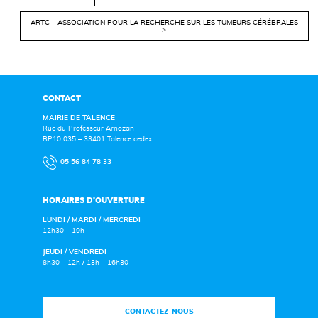
ARTC – ASSOCIATION POUR LA RECHERCHE SUR LES TUMEURS CÉRÉBRALES
>
CONTACT
MAIRIE DE TALENCE
Rue du Professeur Arnozan
BP10 035 – 33401 Talence cedex
05 56 84 78 33
HORAIRES D’OUVERTURE
LUNDI / MARDI / MERCREDI
12h30 – 19h
JEUDI / VENDREDI
8h30 – 12h / 13h – 16h30
CONTACTEZ-NOUS