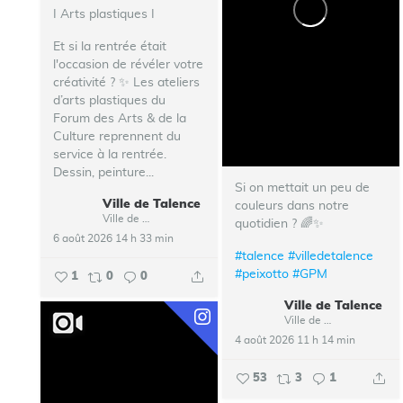
I Arts plastiques I
Et si la rentrée était
l'occasion de révéler votre
créativité ? ✨ Les ateliers
d’arts plastiques du
Forum des Arts & de la
Culture reprennent du
service à la rentrée.
Dessin, peinture...
Si on mettait un peu de
Ville de Talence
couleurs dans notre
Ville de Talence
quotidien ? 🌈✨
6 août 2026 14 h 33 min
#talence
#villedetalence
#peixotto
#GPM
1
0
0
Ville de Talence
Ville de Talence
4 août 2026 11 h 14 min
53
3
1