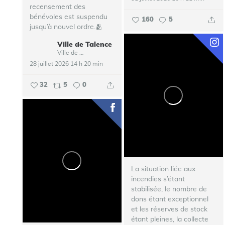
recensement des
bénévoles est suspendu
160
5
jusqu’à nouvel ordre.🫂
Ville de Talence
...
Ville de Talence
28 juillet 2026 14 h 20 min
32
5
0
La situation liée aux
incendies s’étant
stabilisée, le nombre de
dons étant exceptionnel
et les réserves de stock
étant pleines, la collecte