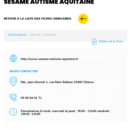
SÉSAME AUTISME AQUITAINE
RETOUR À LA LISTE DES FICHES ANNUAIRES
CATÉGORIE :
SANTÉ, TOUTES
Édition de la fiche
http://www.sesame-autisme-aquitaine.fr
NOUS CONTACTER
Rés. Jean Monnet 1, rue Rémi Belleau 33400 Talence
05 56 84 91 71
Permanences le lundi, mercredi et jeudi : 9h30 - 11h45 vendredi :
10h30 -11h45