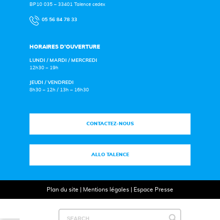
BP10 035 – 33401 Talence cedex
05 56 84 78 33
HORAIRES D’OUVERTURE
LUNDI / MARDI / MERCREDI
12h30 – 19h
JEUDI / VENDREDI
8h30 – 12h / 13h – 16h30
CONTACTEZ-NOUS
ALLO TALENCE
Plan du site
|
Mentions légales
|
Espace Presse