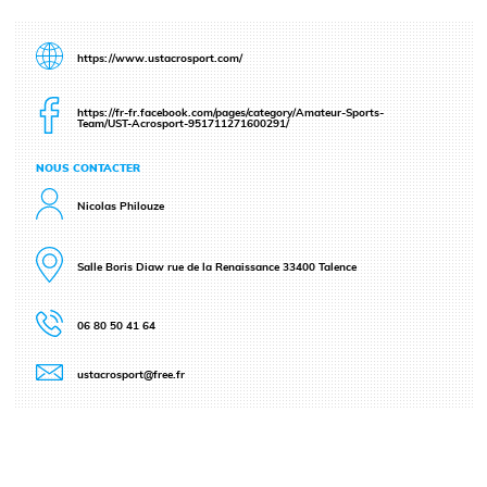
https://www.ustacrosport.com/
https://fr-fr.facebook.com/pages/category/Amateur-Sports-
Team/UST-Acrosport-951711271600291/
NOUS CONTACTER
Nicolas Philouze
Salle Boris Diaw rue de la Renaissance 33400 Talence
06 80 50 41 64
ustacrosport@free.fr