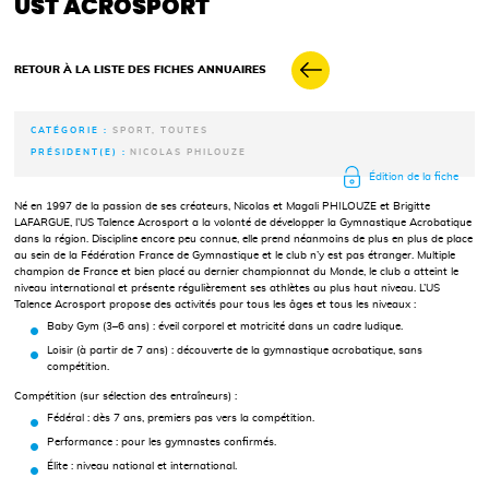
UST ACROSPORT
RETOUR À LA LISTE DES FICHES ANNUAIRES
CATÉGORIE :
SPORT, TOUTES
PRÉSIDENT(E) :
NICOLAS PHILOUZE
Édition de la fiche
Né en 1997 de la passion de ses créateurs, Nicolas et Magali PHILOUZE et Brigitte
LAFARGUE, l’US Talence Acrosport a la volonté de développer la Gymnastique Acrobatique
dans la région. Discipline encore peu connue, elle prend néanmoins de plus en plus de place
au sein de la Fédération France de Gymnastique et le club n’y est pas étranger. Multiple
champion de France et bien placé au dernier championnat du Monde, le club a atteint le
niveau international et présente régulièrement ses athlètes au plus haut niveau. L’US
Talence Acrosport propose des activités pour tous les âges et tous les niveaux :
Baby Gym (3–6 ans) : éveil corporel et motricité dans un cadre ludique.
Loisir (à partir de 7 ans) : découverte de la gymnastique acrobatique, sans
compétition.
Compétition (sur sélection des entraîneurs) :
Fédéral : dès 7 ans, premiers pas vers la compétition.
Performance : pour les gymnastes confirmés.
Élite : niveau national et international.