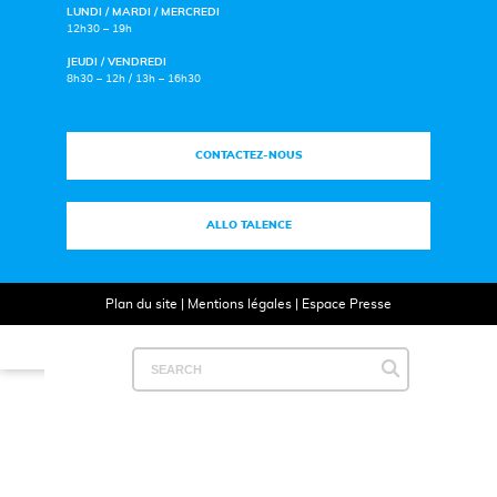
LUNDI / MARDI / MERCREDI
12h30 – 19h
JEUDI / VENDREDI
8h30 – 12h / 13h – 16h30
CONTACTEZ-NOUS
ALLO TALENCE
Plan du site
|
Mentions légales
|
Espace Presse