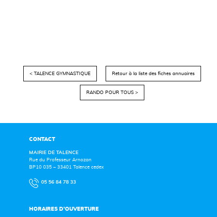
< TALENCE GYMNASTIQUE
Retour à la liste des fiches annuaires
RANDO POUR TOUS >
CONTACT
MAIRIE DE TALENCE
Rue du Professeur Arnozan
BP10 035 – 33401 Talence cedex
05 56 84 78 33
HORAIRES D’OUVERTURE