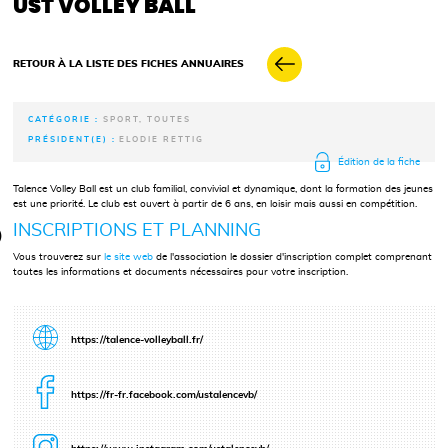
UST VOLLEY BALL
RETOUR À LA LISTE DES FICHES ANNUAIRES
CATÉGORIE :
SPORT, TOUTES
PRÉSIDENT(E) :
ELODIE RETTIG
Édition de la fiche
Talence Volley Ball est un club familial, convivial et dynamique, dont la formation des jeunes
est une priorité. Le club est ouvert à partir de 6 ans, en loisir mais aussi en compétition.
INSCRIPTIONS ET PLANNING
Vous trouverez sur
le site web
de l'association le dossier d'inscription complet comprenant
toutes les informations et documents nécessaires pour votre inscription.
https://talence-volleyball.fr/
https://fr-fr.facebook.com/ustalencevb/