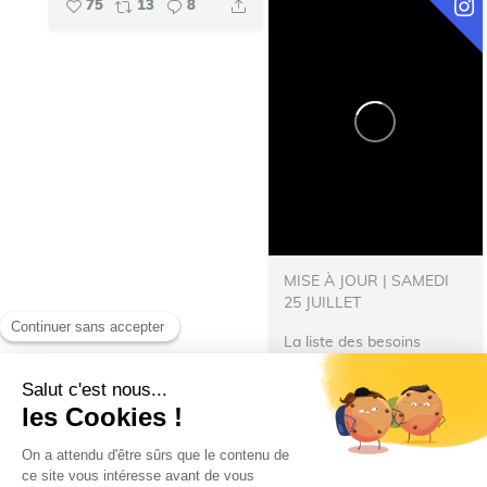
75
13
8
MISE À JOUR | SAMEDI
25 JUILLET
La liste des besoins
s’allonge !
‍ Nous avons
besoin de nourriture pour
les repas des pompiers
hébergés à Talence.
N’hésitez pas à donner :
Denrées immédiatement...