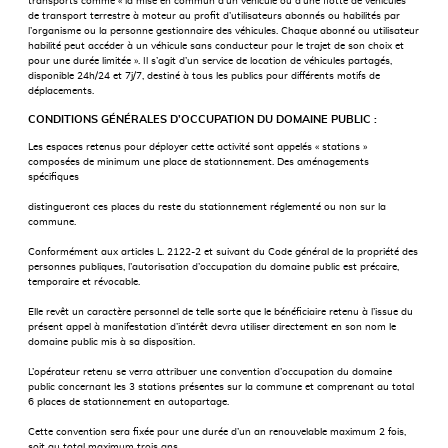
transports comme « la mise en commun d’un véhicule ou d’une flotte de véhicules
de transport terrestre à moteur au profit d’utilisateurs abonnés ou habilités par
l’organisme ou la personne gestionnaire des véhicules. Chaque abonné ou utilisateur
habilité peut accéder à un véhicule sans conducteur pour le trajet de son choix et
pour une durée limitée ». Il s’agit d’un service de location de véhicules partagés,
disponible 24h/24 et 7j/7, destiné à tous les publics pour différents motifs de
déplacements.
CONDITIONS GÉNÉRALES D’OCCUPATION DU DOMAINE PUBLIC :
Les espaces retenus pour déployer cette activité sont appelés « stations »
composées de minimum une place de stationnement. Des aménagements
spécifiques
distingueront ces places du reste du stationnement réglementé ou non sur la
commune.
Conformément aux articles L. 2122-2 et suivant du Code général de la propriété des
personnes publiques, l’autorisation d’occupation du domaine public est précaire,
temporaire et révocable.
Elle revêt un caractère personnel de telle sorte que le bénéficiaire retenu à l’issue du
présent appel à manifestation d’intérêt devra utiliser directement en son nom le
domaine public mis à sa disposition.
L’opérateur retenu se verra attribuer une convention d’occupation du domaine
public concernant les 3 stations présentes sur la commune et comprenant au total
6 places de stationnement en autopartage.
Cette convention sera fixée pour une durée d’un an renouvelable maximum 2 fois,
soit au total maximum trois ans.