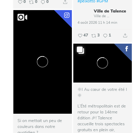
#peixotto
#GPM
0
0
0
Ville de Talence
Ville de Talence
4 août 2026 11 h 14 min
47
3
1
🌞I Au cœur de votre été I
🌞
L’Été métropolitain est de
retour pour la 14ème
édition 🎉!
Talence
Si on mettait un peu de
accueille trois spectacles
couleurs dans notre
gratuits en plein air,
quotidien ?