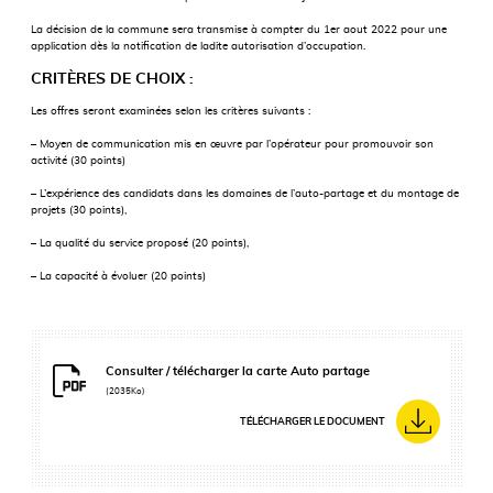
La décision de la commune sera transmise à compter du 1er aout 2022 pour une
application dès la notification de ladite autorisation d’occupation.
CRITÈRES DE CHOIX :
Les offres seront examinées selon les critères suivants :
– Moyen de communication mis en œuvre par l’opérateur pour promouvoir son
activité (30 points)
– L’expérience des candidats dans les domaines de l’auto-partage et du montage de
projets (30 points),
– La qualité du service proposé (20 points),
– La capacité à évoluer (20 points)
Consulter / télécharger la carte Auto partage
(2035Ko)
TÉLÉCHARGER LE DOCUMENT