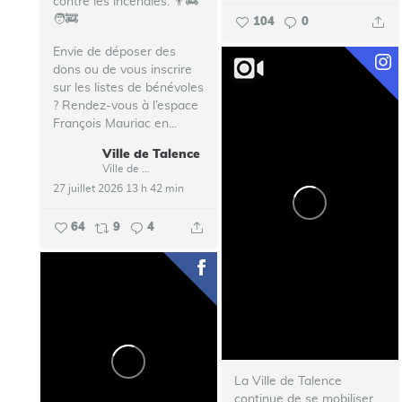
contre les incendies. 👨‍🚒
🧑‍🚒
104
0
Envie de déposer des
dons ou de vous inscrire
sur les listes de bénévoles
? Rendez-vous à l’espace
François Mauriac en...
Ville de Talence
Ville de Talence
27 juillet 2026 13 h 42 min
64
9
4
La Ville de Talence
continue de se mobiliser