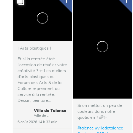
I Arts plastiques I
Et si la rentrée était
l'occasion de révéler votre
créativité ? ✨ Les ateliers
d’arts plastiques du
Forum des Arts & de la
Culture reprennent du
service à la rentrée.
Dessin, peinture...
Si on mettait un peu de
Ville de Talence
couleurs dans notre
Ville de Talence
quotidien ? 🌈✨
6 août 2026 14 h 33 min
#talence
#villedetalence