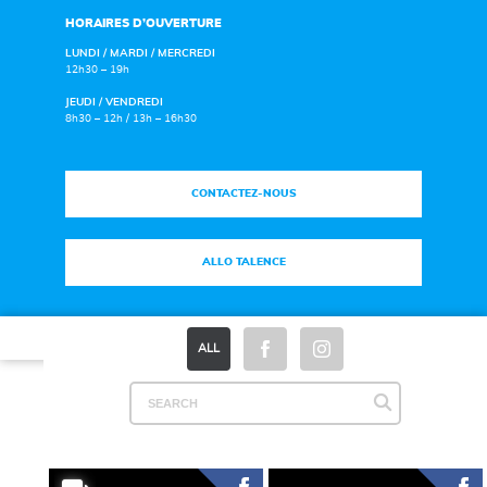
HORAIRES D’OUVERTURE
LUNDI / MARDI / MERCREDI
12h30 – 19h
JEUDI / VENDREDI
8h30 – 12h / 13h – 16h30
CONTACTEZ-NOUS
ALLO TALENCE
Plan du site
|
Mentions légales
|
Espace Presse
ALL