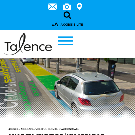
A
ACCESSIBILITÉ
A
ACCUEIL
>
MISE EN ŒUVRE D’UN SERVICE D’AUTOPARTAGE