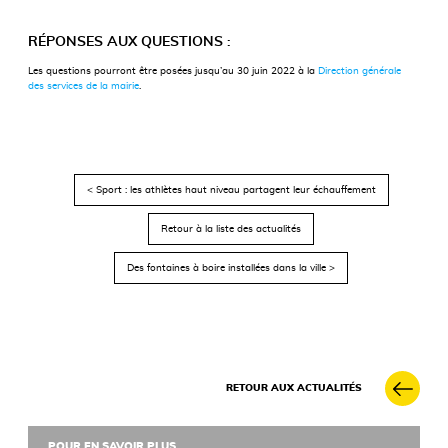
RÉPONSES AUX QUESTIONS :
Les questions pourront être posées jusqu’au 30 juin 2022 à la
Direction générale
des services de la mairie
.
< Sport : les athlètes haut niveau partagent leur échauffement
Retour à la liste des actualités
Des fontaines à boire installées dans la ville >
RETOUR AUX ACTUALITÉS
POUR EN SAVOIR PLUS...