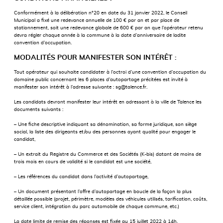
Conformément à la délibération n°20 en date du 31 janvier 2022, le Conseil
Municipal a fixé une redevance annuelle de 100 € par an et par place de
stationnement, soit une redevance globale de 600 € par an que l’opérateur retenu
devra régler chaque année à la commune à la date d’anniversaire de ladite
convention d’occupation.
MODALITÉS POUR MANIFESTER SON INTÉRÊT :
Tout opérateur qui souhaite candidater à l’octroi d’une convention d’occupation du
domaine public concernant les 6 places d’autopartage précitées est invité à
manifester son intérêt à l’adresse suivante : sg@talence.fr.
Les candidats devront manifester leur intérêt en adressant à la ville de Talence les
documents suivants :
– Une fiche descriptive indiquant sa dénomination, sa forme juridique, son siège
social, la liste des dirigeants et/ou des personnes ayant qualité pour engager le
candidat,
– Un extrait du Registre du Commerce et des Sociétés (K-bis) datant de moins de
trois mois en cours de validité si le candidat est une société,
– Les références du candidat dans l’activité d’autopartage,
– Un document présentant l’offre d’autopartage en boucle de la façon la plus
détaillée possible (projet, périmètre, modèles des véhicules utilisés, tarification, coûts,
service client, intégration du parc automobile de chaque commune, etc.)
La date limite de remise des réponses est fixée au 15 juillet 2022 à 14h.