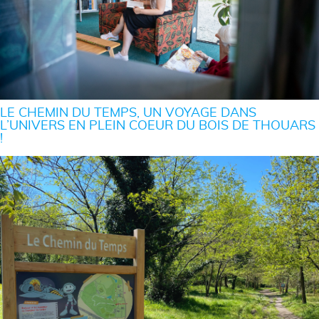
LE CHEMIN DU TEMPS, UN VOYAGE DANS
L’UNIVERS EN PLEIN COEUR DU BOIS DE THOUARS
!