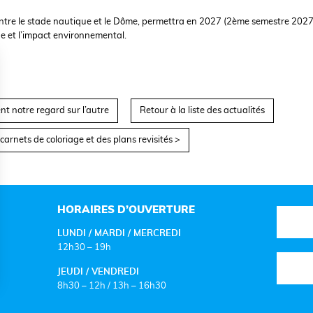
 entre le stade nautique et le Dôme, permettra en 2027 (2ème semestre 2027
ge et l’impact environnemental.
 notre regard sur l’autre
Retour à la liste des actualités
carnets de coloriage et des plans revisités >
HORAIRES D’OUVERTURE
LUNDI / MARDI / MERCREDI
12h30 – 19h
JEUDI / VENDREDI
8h30 – 12h / 13h – 16h30