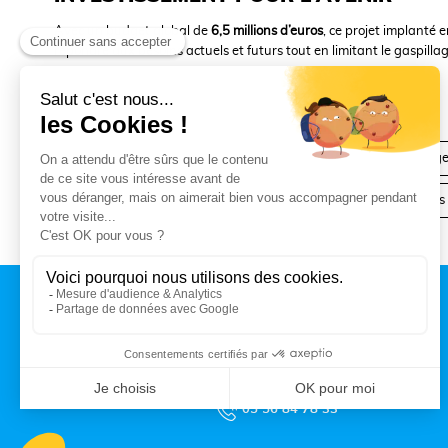
Avec un budget global de
6,5 millions d’euros
, ce projet implanté
répondre aux besoins actuels et futurs tout en limitant le gaspilla
< « NOUS SOMMES », des vidéos qui changent
Talence chez vous : des 
CONTACT
MAIRIE DE TALENCE
Rue du Professeur Arnozan
BP10 035 – 33401 Talence cedex
05 56 84 78 33