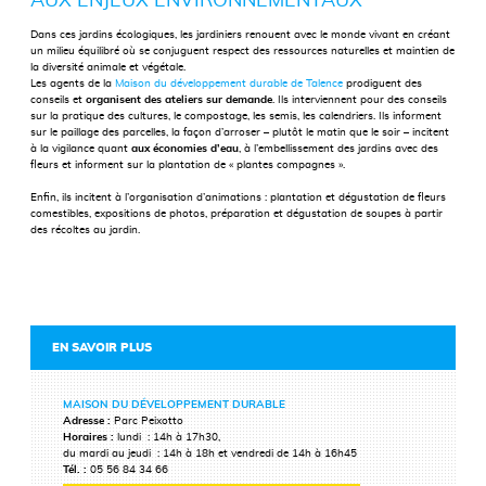
AUX ENJEUX ENVIRONNEMENTAUX
Dans ces jardins écologiques, les jardiniers renouent avec le monde vivant en créant
un milieu équilibré où se conjuguent respect des ressources naturelles et maintien de
la diversité animale et végétale.
Les agents de la
Maison du développement durable de Talence
prodiguent des
conseils et
organisent des ateliers sur demande
. Ils interviennent pour des conseils
sur la pratique des cultures, le compostage, les semis, les calendriers. Ils informent
sur le paillage des parcelles, la façon d’arroser – plutôt le matin que le soir – incitent
à la vigilance quant
aux économies d’eau
, à l’embellissement des jardins avec des
fleurs et informent sur la plantation de « plantes compagnes ».
Enfin, ils incitent à l’organisation d’animations : plantation et dégustation de fleurs
comestibles, expositions de photos, préparation et dégustation de soupes à partir
des récoltes au jardin.
EN SAVOIR PLUS
MAISON DU DÉVELOPPEMENT DURABLE
Adresse :
Parc Peixotto
Horaires :
lundi : 14h à 17h30,
du mardi au jeudi : 14h à 18h et vendredi de 14h à 16h45
Tél. :
05 56 84 34 66