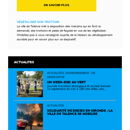
EN SAVOIR PLUS
VÉGÉTALISER SON TROTTOIR
La ville de Talence met à disposition des riverains qui en font la
demande, des trottoirs et pieds de façade en vue de les végétaliser.
N’hésitez pas à vous renseigner auprès de la Maison du développement
durable pour en savoir plus sur ce dispositif.
ACTUALITES
ACTUALITÉS, ENVIRONNEMENT, VIE
ASSOCIATIVE
UN WEEK-END AU VERT
Journée transition écologique et sociale Samedi
12 septembre de 14h à 19h Des idées, des
solutions et des rencontres pour passer à
l'action ! Cette journée réunit de nombreux
partenaires autour d'initiatives concrètes pour
un territoire plus durable et solidaire.
ACTUALITÉS
SOLIDARITÉ INCENDIES EN GIRONDE : LA
VILLE DE TALENCE SE MOBILISE