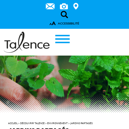
A
ACCESSIBILITÉ
A
ACCUEIL
>
DÉCOUVRIR TALENCE
>
ENVIRONNEMENT
>
JARDINS PARTAGÉS