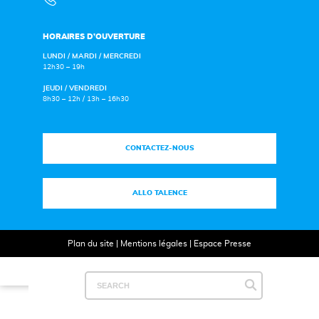
HORAIRES D’OUVERTURE
LUNDI / MARDI / MERCREDI
12h30 – 19h
JEUDI / VENDREDI
8h30 – 12h / 13h – 16h30
CONTACTEZ-NOUS
ALLO TALENCE
Plan du site
|
Mentions légales
|
Espace Presse