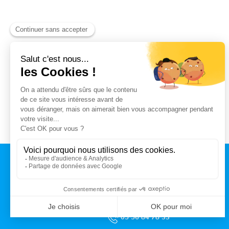
CONTACT
MAIRIE DE TALENCE
Rue du Professeur Arnozan
BP10 035 – 33401 Talence cedex
05 56 84 78 33