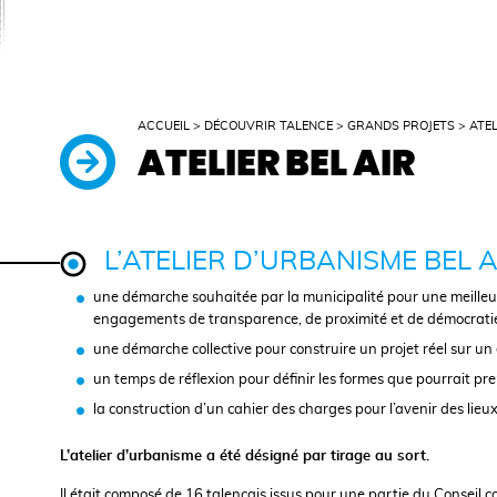
ACCUEIL
>
DÉCOUVRIR TALENCE
>
GRANDS PROJETS
>
ATEL
ATELIER BEL AIR
L’ATELIER D’URBANISME BEL AI
une démarche souhaitée par la municipalité pour une meilleur
engagements de transparence, de proximité et de démocratie 
une démarche collective pour construire un projet réel sur un
un temps de réflexion pour définir les formes que pourrait pre
la construction d’un cahier des charges pour l’avenir des lieux
L’atelier d’urbanisme a été désigné par tirage au sort.
Il était composé de 16 talençais issus pour une partie du Conseil c