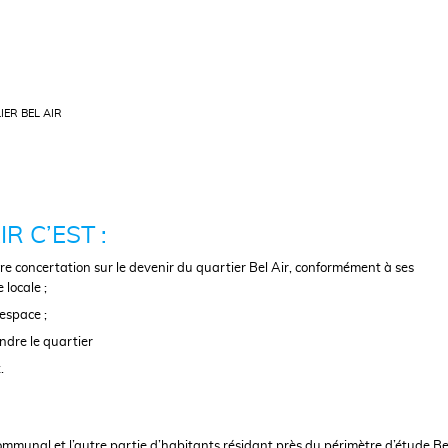
IER BEL AIR
R C’EST :
e concertation sur le devenir du quartier Bel Air, conformément à ses
locale ;
 espace ;
ndre le quartier
.
ommunal et l’autre partie d’habitants résidant près du périmètre d’étude Bel