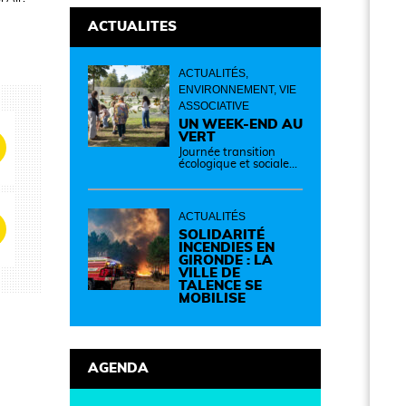
ACTUALITES
ACTUALITÉS,
ENVIRONNEMENT, VIE
ASSOCIATIVE
UN WEEK-END AU
VERT
Journée transition
écologique et sociale
Samedi 12 septembre
de 14h à 19h Des
idées, des solutions et
des rencontres pour
ACTUALITÉS
passer à l'action !
Cette journée réunit
SOLIDARITÉ
de nombreux
INCENDIES EN
partenaires autour
GIRONDE : LA
d'initiatives concrètes
VILLE DE
pour un territoire plus
TALENCE SE
durable et solidaire.
MOBILISE
AGENDA