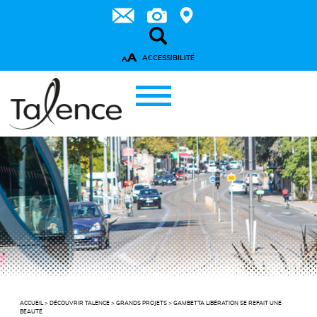
A
ACCESSIBILITÉ
A
ACCUEIL
>
DÉCOUVRIR TALENCE
>
GRANDS PROJETS
>
GAMBETTA LIBÉRATION SE REFAIT UNE
BEAUTÉ