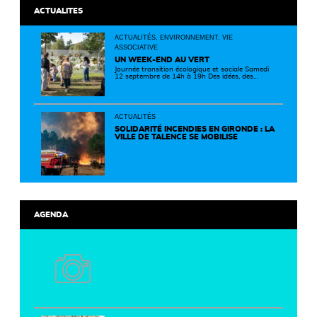
ACTUALITES
ACTUALITÉS, ENVIRONNEMENT, VIE
ASSOCIATIVE
UN WEEK-END AU VERT
Journée transition écologique et sociale Samedi
12 septembre de 14h à 19h Des idées, des
solutions et des rencontres pour passer à
l'action ! Cette journée réunit de nombreux
partenaires autour d'initiatives concrètes pour
un territoire plus durable et solidaire.
ACTUALITÉS
SOLIDARITÉ INCENDIES EN GIRONDE : LA
VILLE DE TALENCE SE MOBILISE
AGENDA