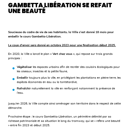
GAMBETTA LIBÉRATION SE REFAIT
UNE BEAUTÉ
Soucieuse du cadre de vie de ses habitants, la Ville s’est donné 18 mois pour
embellir le cours Gambetta-Libération.
Le coup d’envoi sera donné en octobre 2023 pour une finalisation début 2025.
En 2020, la Ville a lancé le plan
« Vert chez vous »
, qui repose sur trois grands
principes :
Végétaliser
les espaces urbains aﬁn de recréer des couloirs écologiques pour
les oiseaux, insectes et la petite faune,
Embellir
toujours plus la ville, en privilégiant les plantations en pleine terre, les
espèces économes en eau ou la tontetardive,
Rafraîchir
naturellement la ville en renforçant notamment la présence de
l’eau.
Jusqu’en 2026, la Ville compte ainsi aménager son territoire dans le respect de cette
démarche.
Prochaine étape : le cours Gambetta-Libération, un périmètre délimité par sa
richesse patrimoniale et sa situation le long du tramway, qui se « refera une beauté
» entre ﬁn 2023 et début 2025.