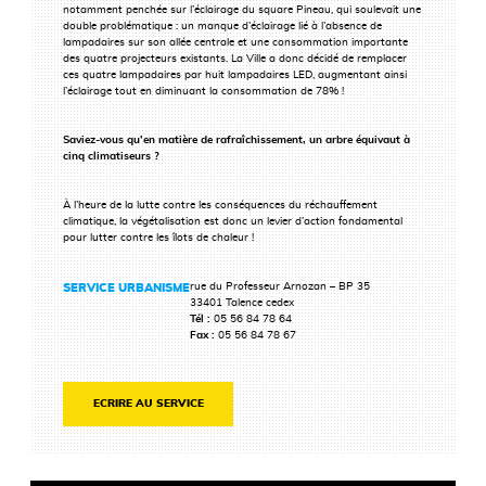
notamment penchée sur l’éclairage du square Pineau, qui soulevait une
double problématique : un manque d’éclairage lié à l’absence de
lampadaires sur son allée centrale et une consommation importante
des quatre projecteurs existants. La Ville a donc décidé de remplacer
ces quatre lampadaires par huit lampadaires LED, augmentant ainsi
l’éclairage tout en diminuant la consommation de 78% !
Saviez-vous qu’en matière de rafraîchissement, un arbre équivaut à
cinq climatiseurs ?
À l’heure de la lutte contre les conséquences du réchauffement
climatique, la végétalisation est donc un levier d’action fondamental
pour lutter contre les îlots de chaleur !
rue du Professeur Arnozan – BP 35
SERVICE URBANISME
33401 Talence cedex
Tél :
05 56 84 78 64
Fax :
05 56 84 78 67
ECRIRE AU SERVICE